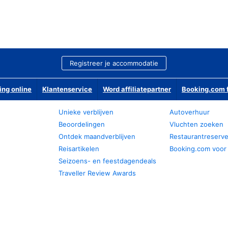
Registreer je accommodatie
ing online
Klantenservice
Word affiliatepartner
Booking.com f
Unieke verblijven
Autoverhuur
Beoordelingen
Vluchten zoeken
Ontdek maandverblijven
Restaurantreserv
Reisartikelen
Booking.com voor
Seizoens- en feestdagendeals
Traveller Review Awards