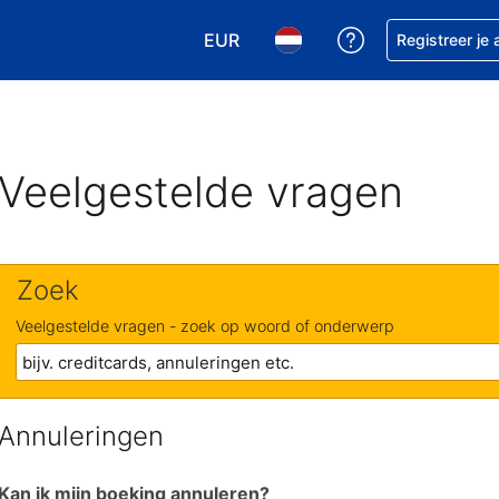
EUR
Krijg hulp bij je
Registreer je
Kies je valuta. Je huidige valuta is
Kies je taal. Je huidige ta
Veelgestelde vragen
Zoek
Veelgestelde vragen - zoek op woord of onderwerp
Annuleringen
Kan ik mijn boeking annuleren?