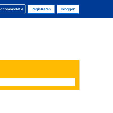
 reservering
 accommodatie
Registreren
Inloggen
 EUR
al is Nederlands