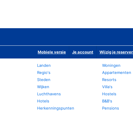
Mobiele versie
Je account
Wijzig je reserver
Landen
Woningen
Regio's
Appartementen
Steden
Resorts
Wijken
Villa's
Luchthavens
Hostels
Hotels
B&B's
Herkenningspunten
Pensions