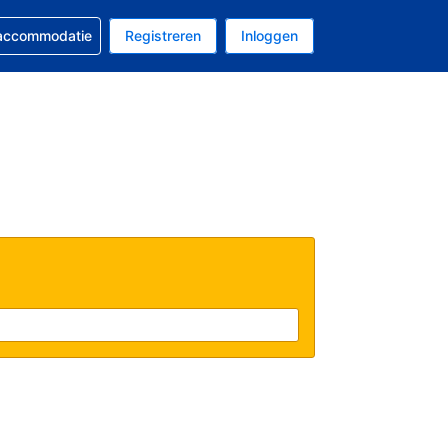
 reservering
 accommodatie
Registreren
Inloggen
s Amerikaanse dollar
al is Nederlands