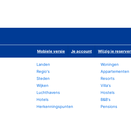
Mobiele versie
Je account
Wijzig je reserver
Landen
Woningen
Regio's
Appartementen
Steden
Resorts
Wijken
Villa's
Luchthavens
Hostels
Hotels
B&B's
Herkenningspunten
Pensions