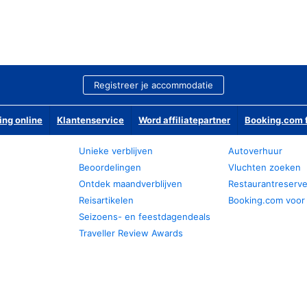
Registreer je accommodatie
ing online
Klantenservice
Word affiliatepartner
Booking.com f
Unieke verblijven
Autoverhuur
Beoordelingen
Vluchten zoeken
Ontdek maandverblijven
Restaurantreserv
Reisartikelen
Booking.com voor
Seizoens- en feestdagendeals
Traveller Review Awards