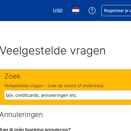
USD
Krijg hulp bij je
Registreer je
Kies je valuta. Je huidige valuta i
Kies je taal. Je huidige ta
Veelgestelde vragen
Zoek
Veelgestelde vragen - zoek op woord of onderwerp
Annuleringen
Kan ik mijn boeking annuleren?