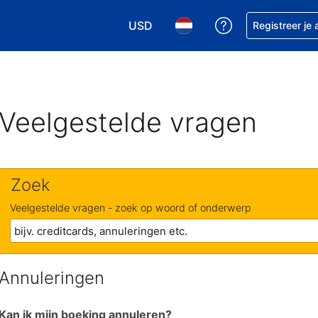
USD
Krijg hulp bij je
Registreer je
Kies je valuta. Je huidige valuta i
Kies je taal. Je huidige ta
Veelgestelde vragen
Zoek
Veelgestelde vragen - zoek op woord of onderwerp
Annuleringen
Kan ik mijn boeking annuleren?