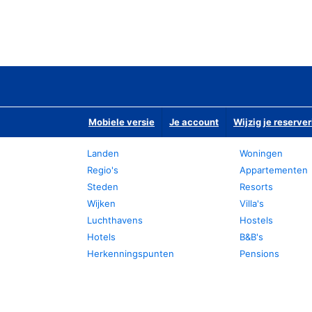
Mobiele versie
Je account
Wijzig je reserver
Landen
Woningen
Regio's
Appartementen
Steden
Resorts
Wijken
Villa's
Luchthavens
Hostels
Hotels
B&B's
Herkenningspunten
Pensions