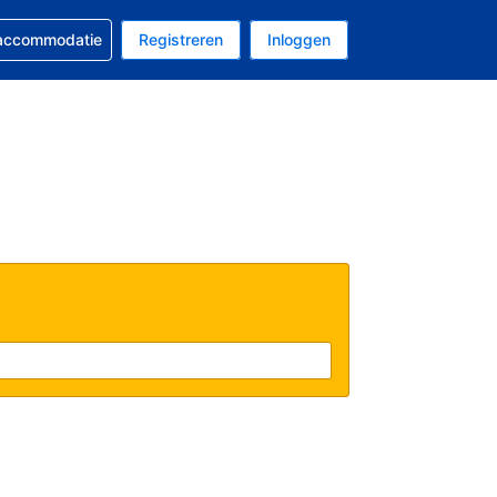
 reservering
 accommodatie
Registreren
Inloggen
s Amerikaanse dollar
al is Nederlands