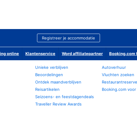
Registreer je accommodatie
ing online
Klantenservice
Word affiliatepartner
Booking.com f
Unieke verblijven
Autoverhuur
Beoordelingen
Vluchten zoeken
Ontdek maandverblijven
Restaurantreserv
Reisartikelen
Booking.com voor
Seizoens- en feestdagendeals
Traveller Review Awards