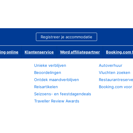
Registreer je accommodatie
ing online
Klantenservice
Word affiliatepartner
Booking.com f
Unieke verblijven
Autoverhuur
Beoordelingen
Vluchten zoeken
Ontdek maandverblijven
Restaurantreserv
Reisartikelen
Booking.com voor
Seizoens- en feestdagendeals
Traveller Review Awards