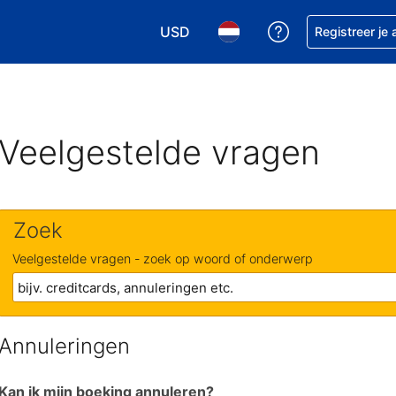
USD
Krijg hulp bij je
Registreer je
Kies je valuta. Je huidige valuta i
Kies je taal. Je huidige ta
Veelgestelde vragen
Zoek
Veelgestelde vragen - zoek op woord of onderwerp
Annuleringen
Kan ik mijn boeking annuleren?