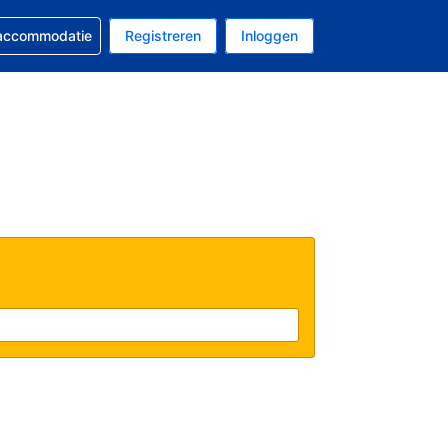
 reservering
 accommodatie
Registreren
Inloggen
s Amerikaanse dollar
al is Nederlands