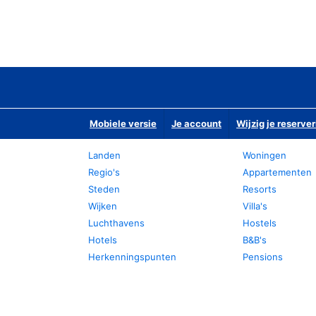
Mobiele versie
Je account
Wijzig je reserver
Landen
Woningen
Regio's
Appartementen
Steden
Resorts
Wijken
Villa's
Luchthavens
Hostels
Hotels
B&B's
Herkenningspunten
Pensions