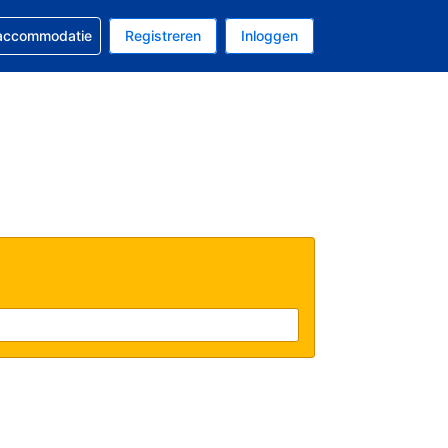
 reservering
 accommodatie
Registreren
Inloggen
s Amerikaanse dollar
al is Nederlands