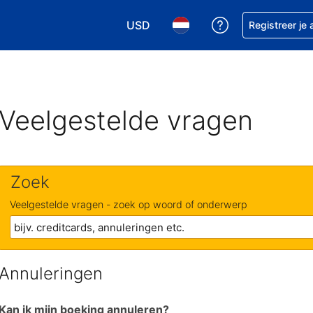
USD
Krijg hulp bij je
Registreer je
Kies je valuta. Je huidige valuta i
Kies je taal. Je huidige ta
Veelgestelde vragen
Zoek
Veelgestelde vragen - zoek op woord of onderwerp
Annuleringen
Kan ik mijn boeking annuleren?