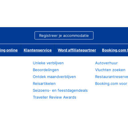
Registreer je accommodatie
ing online
Klantenservice
Word affiliatepartner
Booking.com f
Unieke verblijven
Autoverhuur
Beoordelingen
Vluchten zoeken
Ontdek maandverblijven
Restaurantreserv
Reisartikelen
Booking.com voor
Seizoens- en feestdagendeals
Traveller Review Awards