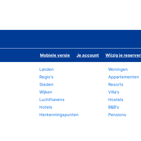
Mobiele versie
Je account
Wijzig je reserver
Landen
Woningen
Regio's
Appartementen
Steden
Resorts
Wijken
Villa's
Luchthavens
Hostels
Hotels
B&B's
Herkenningspunten
Pensions