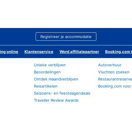
Registreer je accommodatie
ing online
Klantenservice
Word affiliatepartner
Booking.com f
Unieke verblijven
Autoverhuur
Beoordelingen
Vluchten zoeken
Ontdek maandverblijven
Restaurantreserv
Reisartikelen
Booking.com voor
Seizoens- en feestdagendeals
Traveller Review Awards