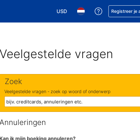
USD
Krijg hulp bij je
Registreer je
Kies je valuta. Je huidige valuta i
Kies je taal. Je huidige ta
Veelgestelde vragen
Zoek
Veelgestelde vragen - zoek op woord of onderwerp
Annuleringen
Kan ik mijn boeking annuleren?