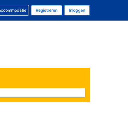
 reservering
 accommodatie
Registreren
Inloggen
s Amerikaanse dollar
al is Nederlands