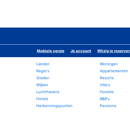
Mobiele versie
Je account
Wijzig je reserver
Landen
Woningen
Regio's
Appartementen
Steden
Resorts
Wijken
Villa's
Luchthavens
Hostels
Hotels
B&B's
Herkenningspunten
Pensions