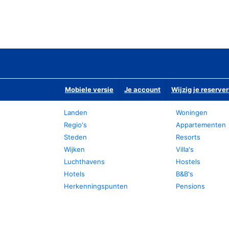
Mobiele versie
Je account
Wijzig je reserver
Landen
Woningen
Regio's
Appartementen
Steden
Resorts
Wijken
Villa's
Luchthavens
Hostels
Hotels
B&B's
Herkenningspunten
Pensions