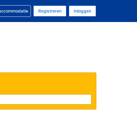
 reservering
 accommodatie
Registreren
Inloggen
s Amerikaanse dollar
al is Nederlands