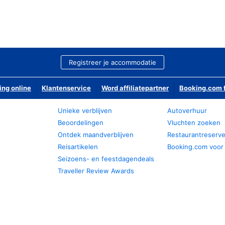
Registreer je accommodatie
ing online
Klantenservice
Word affiliatepartner
Booking.com f
Unieke verblijven
Autoverhuur
Beoordelingen
Vluchten zoeken
Ontdek maandverblijven
Restaurantreserv
Reisartikelen
Booking.com voor
Seizoens- en feestdagendeals
Traveller Review Awards