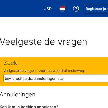
USD
Krijg hulp bij je
Registreer je
Kies je valuta. Je huidige valuta i
Kies je taal. Je huidige ta
Veelgestelde vragen
Zoek
Veelgestelde vragen - zoek op woord of onderwerp
Annuleringen
Kan ik mijn boeking annuleren?