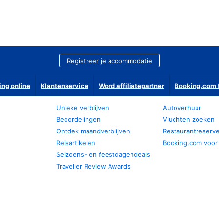
Registreer je accommodatie
ing online
Klantenservice
Word affiliatepartner
Booking.com f
Unieke verblijven
Autoverhuur
Beoordelingen
Vluchten zoeken
Ontdek maandverblijven
Restaurantreserv
Reisartikelen
Booking.com voor
Seizoens- en feestdagendeals
Traveller Review Awards