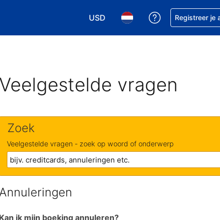
USD
Krijg hulp bij je
Registreer je
Kies je valuta. Je huidige valuta i
Kies je taal. Je huidige ta
Veelgestelde vragen
Zoek
Veelgestelde vragen - zoek op woord of onderwerp
Annuleringen
Kan ik mijn boeking annuleren?