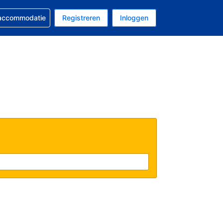
 reservering
 accommodatie
Registreren
Inloggen
s Amerikaanse dollar
al is Nederlands