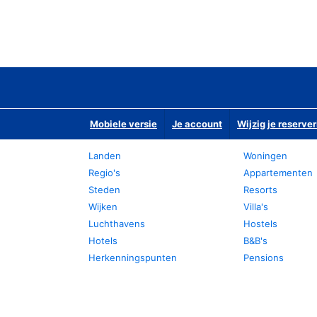
Mobiele versie
Je account
Wijzig je reserver
Landen
Woningen
Regio's
Appartementen
Steden
Resorts
Wijken
Villa's
Luchthavens
Hostels
Hotels
B&B's
Herkenningspunten
Pensions