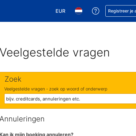
EUR
Krijg hulp bij je
Registreer je
Kies je valuta. Je huidige valuta is
Kies je taal. Je huidige ta
Veelgestelde vragen
Zoek
Veelgestelde vragen - zoek op woord of onderwerp
Annuleringen
Kan ik mijn boeking annuleren?