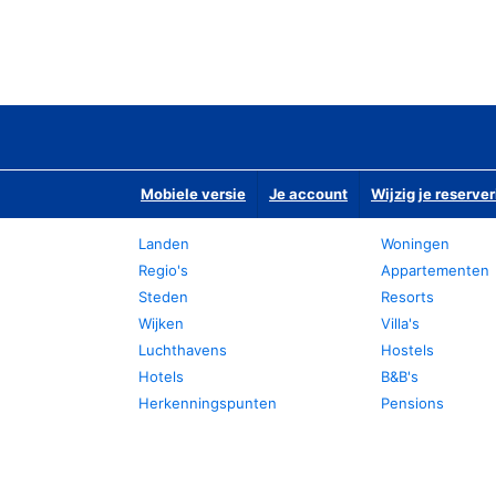
Mobiele versie
Je account
Wijzig je reserver
Landen
Woningen
Regio's
Appartementen
Steden
Resorts
Wijken
Villa's
Luchthavens
Hostels
Hotels
B&B's
Herkenningspunten
Pensions