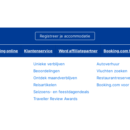
Registreer je accommodatie
ing online
Klantenservice
Word affiliatepartner
Booking.com f
Unieke verblijven
Autoverhuur
Beoordelingen
Vluchten zoeken
Ontdek maandverblijven
Restaurantreserv
Reisartikelen
Booking.com voor
Seizoens- en feestdagendeals
Traveller Review Awards