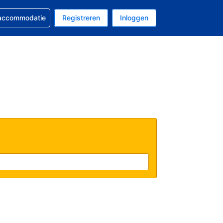
 reservering
 accommodatie
Registreren
Inloggen
 EUR
al is Nederlands