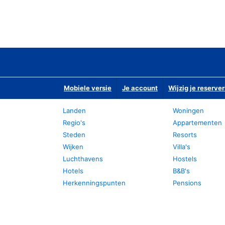
Mobiele versie
Je account
Wijzig je reserver
Landen
Woningen
Regio's
Appartementen
Steden
Resorts
Wijken
Villa's
Luchthavens
Hostels
Hotels
B&B's
Herkenningspunten
Pensions