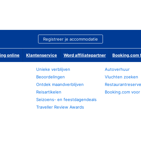
Registreer je accommodatie
ing online
Klantenservice
Word affiliatepartner
Booking.com f
Unieke verblijven
Autoverhuur
Beoordelingen
Vluchten zoeken
Ontdek maandverblijven
Restaurantreserv
Reisartikelen
Booking.com voor
Seizoens- en feestdagendeals
Traveller Review Awards