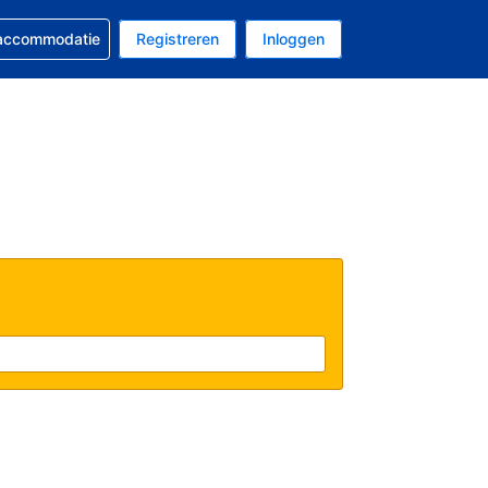
 reservering
 accommodatie
Registreren
Inloggen
 EUR
al is Nederlands