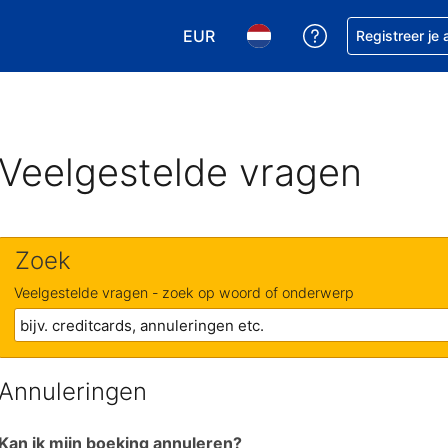
EUR
Krijg hulp bij je
Registreer je
Kies je valuta. Je huidige valuta is
Kies je taal. Je huidige ta
Veelgestelde vragen
Zoek
Veelgestelde vragen - zoek op woord of onderwerp
Annuleringen
Kan ik mijn boeking annuleren?