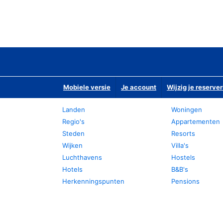
Mobiele versie
Je account
Wijzig je reserver
Landen
Woningen
Regio's
Appartementen
Steden
Resorts
Wijken
Villa's
Luchthavens
Hostels
Hotels
B&B's
Herkenningspunten
Pensions