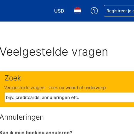
USD
Krijg hulp bij je
Registreer je
Kies je valuta. Je huidige valuta i
Kies je taal. Je huidige ta
Veelgestelde vragen
Zoek
Veelgestelde vragen - zoek op woord of onderwerp
Annuleringen
Kan ik mijn boeking annuleren?