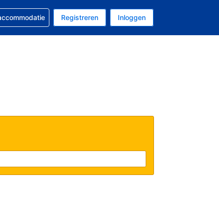
 reservering
 accommodatie
Registreren
Inloggen
s Amerikaanse dollar
al is Nederlands