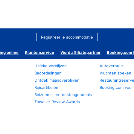
Registreer je accommodatie
ing online
Klantenservice
Word affiliatepartner
Booking.com f
Unieke verblijven
Autoverhuur
Beoordelingen
Vluchten zoeken
Ontdek maandverblijven
Restaurantreserv
Reisartikelen
Booking.com voor
Seizoens- en feestdagendeals
Traveller Review Awards