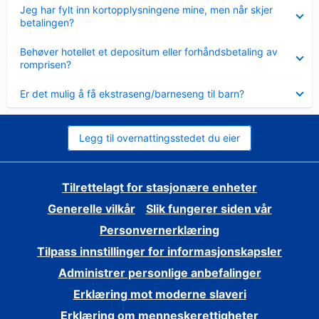
Viser
Jeg har fylt inn kortopplysningene mine, men når skjer
mindre
betalingen?
Viser
Behøver hotellet et depositum eller forhåndsbetaling av
mindre
romprisen?
Viser
Er det mulig å få ekstraseng/barneseng til barn?
mindre
Legg til overnattingsstedet du eier
Tilrettelagt for stasjonære enheter
Generelle vilkår
Slik fungerer siden vår
Personvernerklæring
Tilpass innstillinger for informasjonskapsler
Administrer personlige anbefalinger
Erklæring mot moderne slaveri
Erklæring om menneskerettigheter