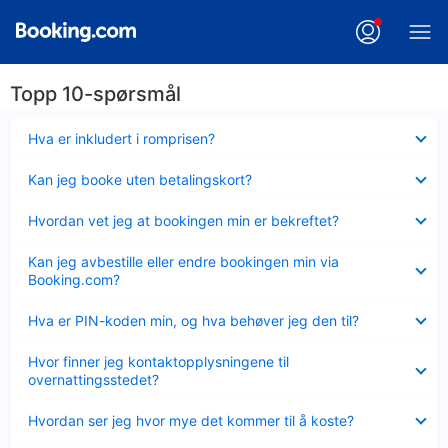
Topp 10-spørsmål
Viser
Hva er inkludert i romprisen?
mindre
Viser
Kan jeg booke uten betalingskort?
mindre
Viser
Hvordan vet jeg at bookingen min er bekreftet?
mindre
Viser
Kan jeg avbestille eller endre bookingen min via
mindre
Booking.com?
Viser
Hva er PIN-koden min, og hva behøver jeg den til?
mindre
Viser
Hvor finner jeg kontaktopplysningene til
mindre
overnattingsstedet?
Viser
Hvordan ser jeg hvor mye det kommer til å koste?
mindre