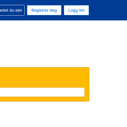
din
edet du eier
Registrer deg
Logg inn
 som valuta
 språk