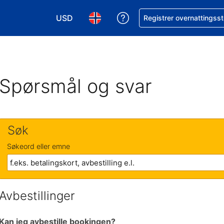
USD
Få hjelp med bookingen 
Registrer overnattingsst
Velg valuta. Du har valgt Amerikansk dollar
Velg språk. Du har valgt Norsk som
Spørsmål og svar
Søk
Søkeord eller emne
Avbestillinger
Kan jeg avbestille bookingen?