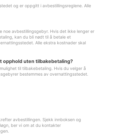
edet og er oppgitt i avbestillingsreglene. Alle
e noe avbestillingsgebyr. Hvis det ikke lenger er
aling, kan du bli nødt til å betale et
rnattingsstedet. Alle ekstra kostnader skal
et opphold uten tilbakebetaling?
ulighet til tilbakebetaling. Hvis du velger å
llingsgebyrer bestemmes av overnattingsstedet.
krefter avbestillingen. Sjekk innboksen og
øgn, ber vi om at du kontakter
ngen.