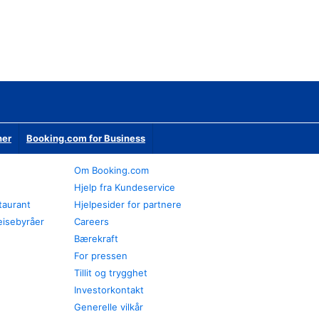
ner
Booking.com for Business
Om Booking.com
Hjelp fra Kundeservice
staurant
Hjelpesider for partnere
eisebyråer
Careers
Bærekraft
For pressen
Tillit og trygghet
Investorkontakt
Generelle vilkår