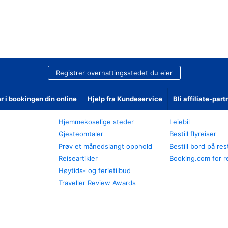
Registrer overnattingsstedet du eier
r i bookingen din online
Hjelp fra Kundeservice
Bli affiliate-part
Hjemmekoselige steder
Leiebil
Gjesteomtaler
Bestill flyreiser
Prøv et månedslangt opphold
Bestill bord på re
Reiseartikler
Booking.com for r
Høytids- og ferietilbud
Traveller Review Awards