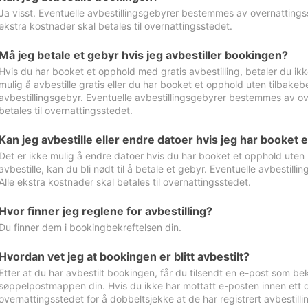
Ja visst. Eventuelle avbestillingsgebyrer bestemmes av overnattingsst
ekstra kostnader skal betales til overnattingsstedet.
Må jeg betale et gebyr hvis jeg avbestiller bookingen?
Hvis du har booket et opphold med gratis avbestilling, betaler du ikk
mulig å avbestille gratis eller du har booket et opphold uten tilbakebet
avbestillingsgebyr. Eventuelle avbestillingsgebyrer bestemmes av ove
betales til overnattingsstedet.
Kan jeg avbestille eller endre datoer hvis jeg har booket 
Det er ikke mulig å endre datoer hvis du har booket et opphold uten m
avbestille, kan du bli nødt til å betale et gebyr. Eventuelle avbesti
Alle ekstra kostnader skal betales til overnattingsstedet.
Hvor finner jeg reglene for avbestilling?
Du finner dem i bookingbekreftelsen din.
Hvordan vet jeg at bookingen er blitt avbestilt?
Etter at du har avbestilt bookingen, får du tilsendt en e-post som be
søppelpostmappen din. Hvis du ikke har mottatt e-posten innen ett d
overnattingsstedet for å dobbeltsjekke at de har registrert avbestilli