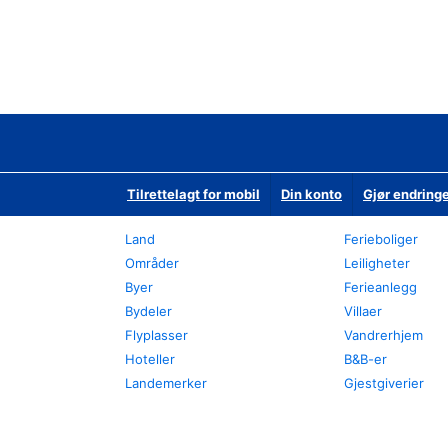
Tilrettelagt for mobil
Din konto
Gjør endringe
Land
Ferieboliger
Områder
Leiligheter
Byer
Ferieanlegg
Bydeler
Villaer
Flyplasser
Vandrerhjem
Hoteller
B&B-er
Landemerker
Gjestgiverier