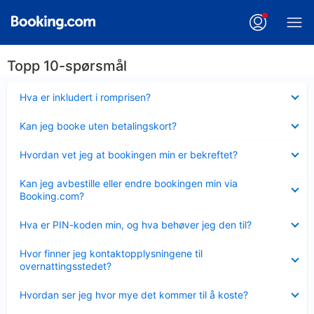
Topp 10-spørsmål
Viser
Hva er inkludert i romprisen?
mindre
Viser
Kan jeg booke uten betalingskort?
mindre
Viser
Hvordan vet jeg at bookingen min er bekreftet?
mindre
Viser
Kan jeg avbestille eller endre bookingen min via
mindre
Booking.com?
Viser
Hva er PIN-koden min, og hva behøver jeg den til?
mindre
Viser
Hvor finner jeg kontaktopplysningene til
mindre
overnattingsstedet?
Viser
Hvordan ser jeg hvor mye det kommer til å koste?
mindre