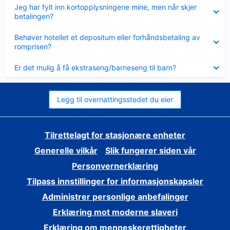
Viser
Jeg har fylt inn kortopplysningene mine, men når skjer
mindre
betalingen?
Viser
Behøver hotellet et depositum eller forhåndsbetaling av
mindre
romprisen?
Viser
Er det mulig å få ekstraseng/barneseng til barn?
mindre
Legg til overnattingsstedet du eier
Tilrettelagt for stasjonære enheter
Generelle vilkår
Slik fungerer siden vår
Personvernerklæring
Tilpass innstillinger for informasjonskapsler
Administrer personlige anbefalinger
Erklæring mot moderne slaveri
Erklæring om menneskerettigheter