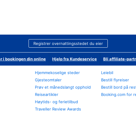
Registrer overnattingsstedet du eier
r i bookingen din online
Hjelp fra Kundeservice
Bli affiliate-part
Hjemmekoselige steder
Leiebil
Gjesteomtaler
Bestill flyreiser
Prøv et månedslangt opphold
Bestill bord på re
Reiseartikler
Booking.com for r
Høytids- og ferietilbud
Traveller Review Awards