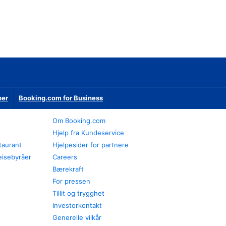
ner
Booking.com for Business
Om Booking.com
Hjelp fra Kundeservice
staurant
Hjelpesider for partnere
eisebyråer
Careers
Bærekraft
For pressen
Tillit og trygghet
Investorkontakt
Generelle vilkår