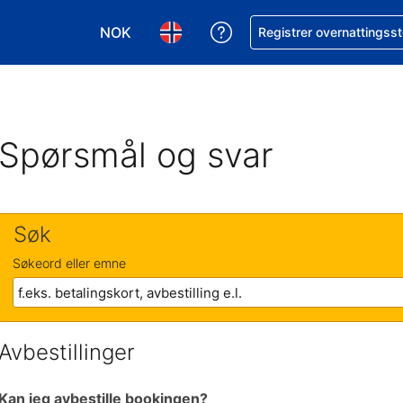
NOK
Få hjelp med bookingen 
Registrer overnattingsst
Velg valuta. Du har valgt Norsk krone som v
Velg språk. Du har valgt Norsk som
Spørsmål og svar
Søk
Søkeord eller emne
Avbestillinger
Kan jeg avbestille bookingen?