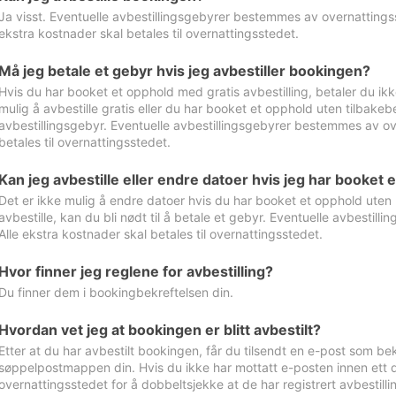
Ja visst. Eventuelle avbestillingsgebyrer bestemmes av overnattingsst
ekstra kostnader skal betales til overnattingsstedet.
Må jeg betale et gebyr hvis jeg avbestiller bookingen?
Hvis du har booket et opphold med gratis avbestilling, betaler du ikk
mulig å avbestille gratis eller du har booket et opphold uten tilbakebet
avbestillingsgebyr. Eventuelle avbestillingsgebyrer bestemmes av ove
betales til overnattingsstedet.
Kan jeg avbestille eller endre datoer hvis jeg har booket 
Det er ikke mulig å endre datoer hvis du har booket et opphold uten m
avbestille, kan du bli nødt til å betale et gebyr. Eventuelle avbesti
Alle ekstra kostnader skal betales til overnattingsstedet.
Hvor finner jeg reglene for avbestilling?
Du finner dem i bookingbekreftelsen din.
Hvordan vet jeg at bookingen er blitt avbestilt?
Etter at du har avbestilt bookingen, får du tilsendt en e-post som be
søppelpostmappen din. Hvis du ikke har mottatt e-posten innen ett d
overnattingsstedet for å dobbeltsjekke at de har registrert avbestilli