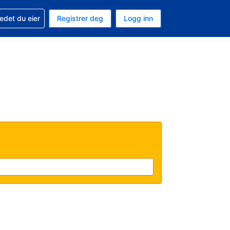
din
edet du eier
Registrer deg
Logg inn
aluta
 språk