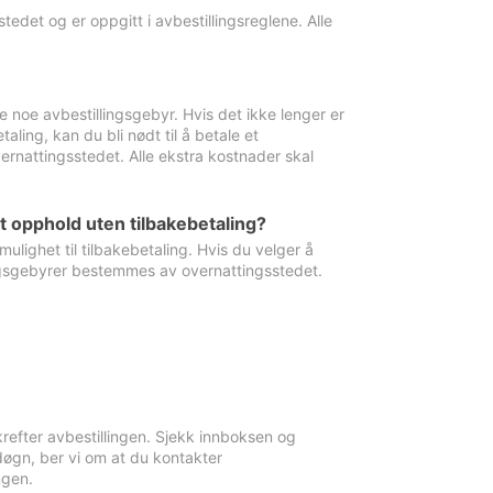
edet og er oppgitt i avbestillingsreglene. Alle
e noe avbestillingsgebyr. Hvis det ikke lenger er
aling, kan du bli nødt til å betale et
rnattingsstedet. Alle ekstra kostnader skal
et opphold uten tilbakebetaling?
ulighet til tilbakebetaling. Hvis du velger å
llingsgebyrer bestemmes av overnattingsstedet.
krefter avbestillingen. Sjekk innboksen og
øgn, ber vi om at du kontakter
ngen.