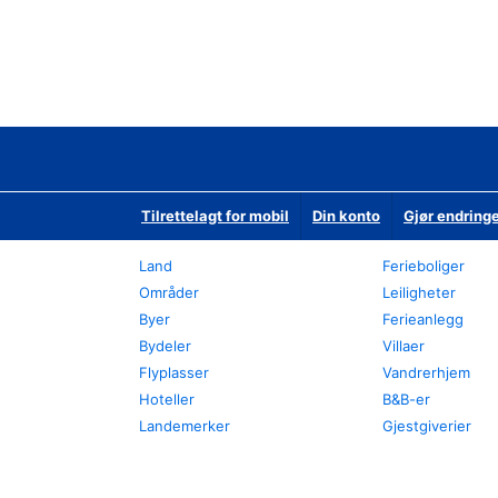
Tilrettelagt for mobil
Din konto
Gjør endringe
Land
Ferieboliger
Områder
Leiligheter
Byer
Ferieanlegg
Bydeler
Villaer
Flyplasser
Vandrerhjem
Hoteller
B&B-er
Landemerker
Gjestgiverier