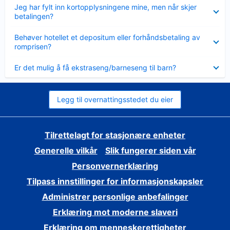
Viser
Jeg har fylt inn kortopplysningene mine, men når skjer
mindre
betalingen?
Viser
Behøver hotellet et depositum eller forhåndsbetaling av
mindre
romprisen?
Viser
Er det mulig å få ekstraseng/barneseng til barn?
mindre
Legg til overnattingsstedet du eier
Tilrettelagt for stasjonære enheter
Generelle vilkår
Slik fungerer siden vår
Personvernerklæring
Tilpass innstillinger for informasjonskapsler
Administrer personlige anbefalinger
Erklæring mot moderne slaveri
Erklæring om menneskerettigheter