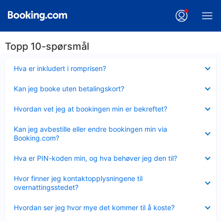
Topp 10-spørsmål
Viser
Hva er inkludert i romprisen?
mindre
Viser
Kan jeg booke uten betalingskort?
mindre
Viser
Hvordan vet jeg at bookingen min er bekreftet?
mindre
Viser
Kan jeg avbestille eller endre bookingen min via
mindre
Booking.com?
Viser
Hva er PIN-koden min, og hva behøver jeg den til?
mindre
Viser
Hvor finner jeg kontaktopplysningene til
mindre
overnattingsstedet?
Viser
Hvordan ser jeg hvor mye det kommer til å koste?
mindre