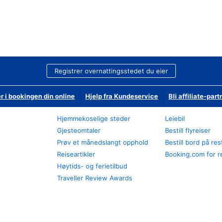
Registrer overnattingsstedet du eier
r i bookingen din online
Hjelp fra Kundeservice
Bli affiliate-part
Hjemmekoselige steder
Leiebil
Gjesteomtaler
Bestill flyreiser
Prøv et månedslangt opphold
Bestill bord på re
Reiseartikler
Booking.com for r
Høytids- og ferietilbud
Traveller Review Awards