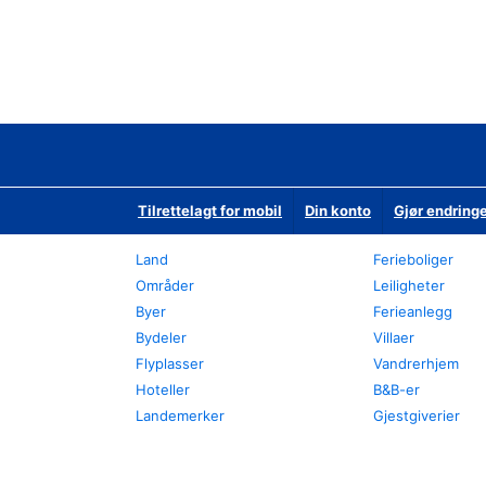
Tilrettelagt for mobil
Din konto
Gjør endringe
Land
Ferieboliger
Områder
Leiligheter
Byer
Ferieanlegg
Bydeler
Villaer
Flyplasser
Vandrerhjem
Hoteller
B&B-er
Landemerker
Gjestgiverier