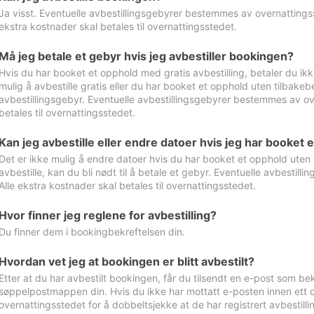
Ja visst. Eventuelle avbestillingsgebyrer bestemmes av overnattingsst
ekstra kostnader skal betales til overnattingsstedet.
Må jeg betale et gebyr hvis jeg avbestiller bookingen?
Hvis du har booket et opphold med gratis avbestilling, betaler du ikk
mulig å avbestille gratis eller du har booket et opphold uten tilbakebet
avbestillingsgebyr. Eventuelle avbestillingsgebyrer bestemmes av ove
betales til overnattingsstedet.
Kan jeg avbestille eller endre datoer hvis jeg har booket 
Det er ikke mulig å endre datoer hvis du har booket et opphold uten m
avbestille, kan du bli nødt til å betale et gebyr. Eventuelle avbesti
Alle ekstra kostnader skal betales til overnattingsstedet.
Hvor finner jeg reglene for avbestilling?
Du finner dem i bookingbekreftelsen din.
Hvordan vet jeg at bookingen er blitt avbestilt?
Etter at du har avbestilt bookingen, får du tilsendt en e-post som be
søppelpostmappen din. Hvis du ikke har mottatt e-posten innen ett d
overnattingsstedet for å dobbeltsjekke at de har registrert avbestilli