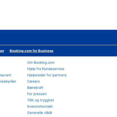
ner
Booking.com for Business
Om Booking.com
Hjelp fra Kundeservice
staurant
Hjelpesider for partnere
eisebyråer
Careers
Bærekraft
For pressen
Tillit og trygghet
Investorkontakt
Generelle vilkår