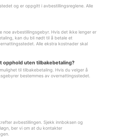
edet og er oppgitt i avbestillingsreglene. Alle
e noe avbestillingsgebyr. Hvis det ikke lenger er
aling, kan du bli nødt til å betale et
rnattingsstedet. Alle ekstra kostnader skal
et opphold uten tilbakebetaling?
ulighet til tilbakebetaling. Hvis du velger å
llingsgebyrer bestemmes av overnattingsstedet.
krefter avbestillingen. Sjekk innboksen og
øgn, ber vi om at du kontakter
ngen.