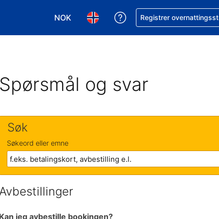
NOK
Få hjelp med bookingen 
Registrer overnattingsst
Velg valuta. Du har valgt Norsk krone som v
Velg språk. Du har valgt Norsk som
Spørsmål og svar
Søk
Søkeord eller emne
Avbestillinger
Kan jeg avbestille bookingen?