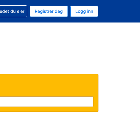
din
edet du eier
Registrer deg
Logg inn
aluta
 språk