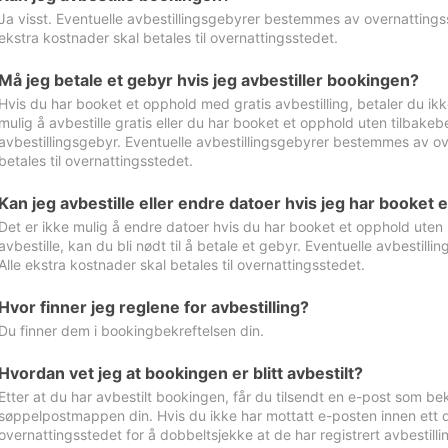
Ja visst. Eventuelle avbestillingsgebyrer bestemmes av overnattingsst
ekstra kostnader skal betales til overnattingsstedet.
Må jeg betale et gebyr hvis jeg avbestiller bookingen?
Hvis du har booket et opphold med gratis avbestilling, betaler du ikk
mulig å avbestille gratis eller du har booket et opphold uten tilbakebet
avbestillingsgebyr. Eventuelle avbestillingsgebyrer bestemmes av ove
betales til overnattingsstedet.
Kan jeg avbestille eller endre datoer hvis jeg har booket 
Det er ikke mulig å endre datoer hvis du har booket et opphold uten m
avbestille, kan du bli nødt til å betale et gebyr. Eventuelle avbesti
Alle ekstra kostnader skal betales til overnattingsstedet.
Hvor finner jeg reglene for avbestilling?
Du finner dem i bookingbekreftelsen din.
Hvordan vet jeg at bookingen er blitt avbestilt?
Etter at du har avbestilt bookingen, får du tilsendt en e-post som be
søppelpostmappen din. Hvis du ikke har mottatt e-posten innen ett d
overnattingsstedet for å dobbeltsjekke at de har registrert avbestilli