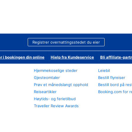
Registrer overnattingsstedet du eier
r i bookingen din online
Hjelp fra Kundeservice
Bli affiliate-part
Hjemmekoselige steder
Leiebil
Gjesteomtaler
Bestill flyreiser
Prøv et månedslangt opphold
Bestill bord på re
Reiseartikler
Booking.com for r
Høytids- og ferietilbud
Traveller Review Awards