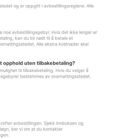
edet og er oppgitt i avbestillingsreglene. Alle
e noe avbestillingsgebyr. Hvis det ikke lenger er
aling, kan du bli nødt til å betale et
rnattingsstedet. Alle ekstra kostnader skal
et opphold uten tilbakebetaling?
ulighet til tilbakebetaling. Hvis du velger å
llingsgebyrer bestemmes av overnattingsstedet.
krefter avbestillingen. Sjekk innboksen og
øgn, ber vi om at du kontakter
ngen.