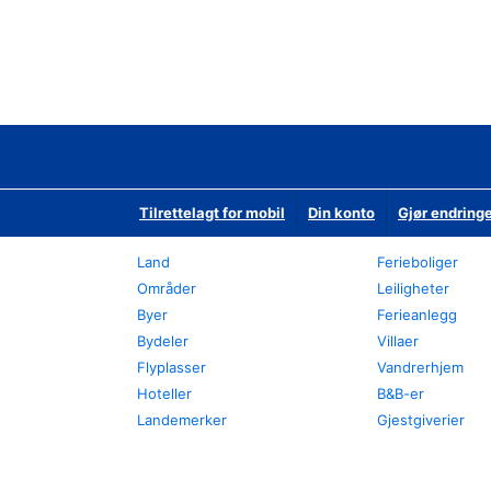
Tilrettelagt for mobil
Din konto
Gjør endringe
Land
Ferieboliger
Områder
Leiligheter
Byer
Ferieanlegg
Bydeler
Villaer
Flyplasser
Vandrerhjem
Hoteller
B&B-er
Landemerker
Gjestgiverier