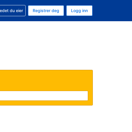
din
edet du eier
Registrer deg
Logg inn
aluta
 språk