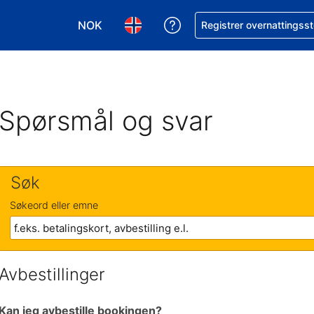
NOK
Få hjelp med bookingen 
Registrer overnattingsst
Velg valuta. Du har valgt Norsk krone som v
Velg språk. Du har valgt Norsk som
Spørsmål og svar
Søk
Søkeord eller emne
Avbestillinger
Kan jeg avbestille bookingen?