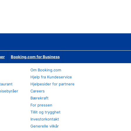
ner
Booking.com for Business
Om Booking.com
Hjelp fra Kundeservice
staurant
Hjelpesider for partnere
eisebyråer
Careers
Bærekraft
For pressen
Tillit og trygghet
Investorkontakt
Generelle vilkår