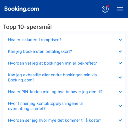
Topp 10-spørsmål
Viser
Hva er inkludert i romprisen?
mindre
Viser
Kan jeg booke uten betalingskort?
mindre
Viser
Hvordan vet jeg at bookingen min er bekreftet?
mindre
Viser
Kan jeg avbestille eller endre bookingen min via
mindre
Booking.com?
Viser
Hva er PIN-koden min, og hva behøver jeg den til?
mindre
Viser
Hvor finner jeg kontaktopplysningene til
mindre
overnattingsstedet?
Viser
Hvordan ser jeg hvor mye det kommer til å koste?
mindre