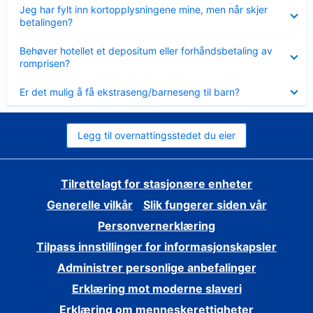
Viser
Jeg har fylt inn kortopplysningene mine, men når skjer
mindre
betalingen?
Viser
Behøver hotellet et depositum eller forhåndsbetaling av
mindre
romprisen?
Viser
Er det mulig å få ekstraseng/barneseng til barn?
mindre
Legg til overnattingsstedet du eier
Tilrettelagt for stasjonære enheter
Generelle vilkår
Slik fungerer siden vår
Personvernerklæring
Tilpass innstillinger for informasjonskapsler
Administrer personlige anbefalinger
Erklæring mot moderne slaveri
Erklæring om menneskerettigheter