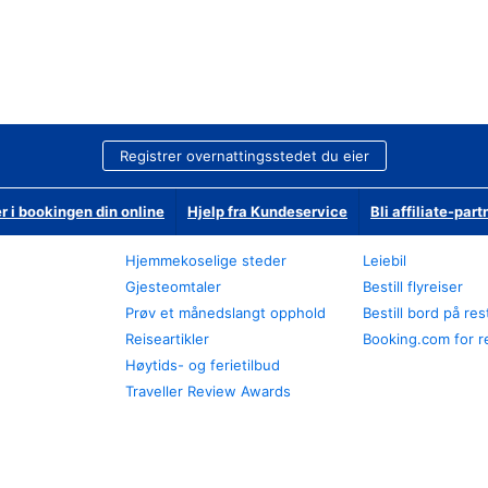
Registrer overnattingsstedet du eier
r i bookingen din online
Hjelp fra Kundeservice
Bli affiliate-part
Hjemmekoselige steder
Leiebil
Gjesteomtaler
Bestill flyreiser
Prøv et månedslangt opphold
Bestill bord på re
Reiseartikler
Booking.com for r
Høytids- og ferietilbud
Traveller Review Awards