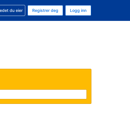
din
edet du eier
Registrer deg
Logg inn
 som valuta
 språk