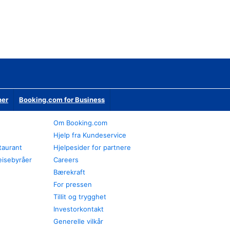
ner
Booking.com for Business
Om Booking.com
Hjelp fra Kundeservice
staurant
Hjelpesider for partnere
eisebyråer
Careers
Bærekraft
For pressen
Tillit og trygghet
Investorkontakt
Generelle vilkår