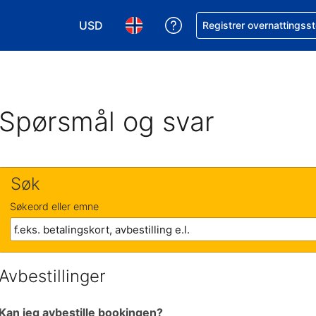
USD
Få hjelp med bookingen 
Registrer overnattingsst
Velg valuta. Du har valgt Amerikansk dollar
Velg språk. Du har valgt Norsk som
Spørsmål og svar
Søk
Søkeord eller emne
Avbestillinger
Kan jeg avbestille bookingen?