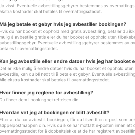
Ja visst. Eventuelle avbestillingsgebyrer bestemmes av overnattingsst
ekstra kostnader skal betales til overnattingsstedet.
Må jeg betale et gebyr hvis jeg avbestiller bookingen?
Hvis du har booket et opphold med gratis avbestilling, betaler du ikk
mulig å avbestille gratis eller du har booket et opphold uten tilbakebet
avbestillingsgebyr. Eventuelle avbestillingsgebyrer bestemmes av ove
betales til overnattingsstedet.
Kan jeg avbestille eller endre datoer hvis jeg har booket 
Det er ikke mulig å endre datoer hvis du har booket et opphold uten m
avbestille, kan du bli nødt til å betale et gebyr. Eventuelle avbesti
Alle ekstra kostnader skal betales til overnattingsstedet.
Hvor finner jeg reglene for avbestilling?
Du finner dem i bookingbekreftelsen din.
Hvordan vet jeg at bookingen er blitt avbestilt?
Etter at du har avbestilt bookingen, får du tilsendt en e-post som be
søppelpostmappen din. Hvis du ikke har mottatt e-posten innen ett d
overnattingsstedet for å dobbeltsjekke at de har registrert avbestilli