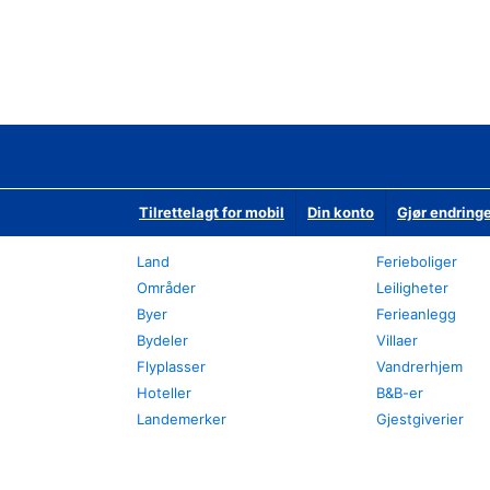
Tilrettelagt for mobil
Din konto
Gjør endringe
Land
Ferieboliger
Områder
Leiligheter
Byer
Ferieanlegg
Bydeler
Villaer
Flyplasser
Vandrerhjem
Hoteller
B&B-er
Landemerker
Gjestgiverier