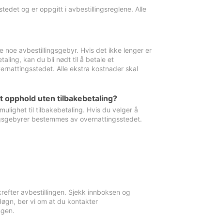
edet og er oppgitt i avbestillingsreglene. Alle
e noe avbestillingsgebyr. Hvis det ikke lenger er
aling, kan du bli nødt til å betale et
rnattingsstedet. Alle ekstra kostnader skal
et opphold uten tilbakebetaling?
ulighet til tilbakebetaling. Hvis du velger å
llingsgebyrer bestemmes av overnattingsstedet.
krefter avbestillingen. Sjekk innboksen og
øgn, ber vi om at du kontakter
ngen.