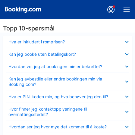
Topp 10-spørsmål
Viser
Hva er inkludert i romprisen?
mindre
Viser
Kan jeg booke uten betalingskort?
mindre
Viser
Hvordan vet jeg at bookingen min er bekreftet?
mindre
Viser
Kan jeg avbestille eller endre bookingen min via
mindre
Booking.com?
Viser
Hva er PIN-koden min, og hva behøver jeg den til?
mindre
Viser
Hvor finner jeg kontaktopplysningene til
mindre
overnattingsstedet?
Viser
Hvordan ser jeg hvor mye det kommer til å koste?
mindre