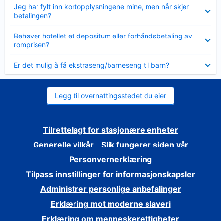
Viser
Jeg har fylt inn kortopplysningene mine, men når skjer
mindre
betalingen?
Viser
Behøver hotellet et depositum eller forhåndsbetaling av
mindre
romprisen?
Viser
Er det mulig å få ekstraseng/barneseng til barn?
mindre
Legg til overnattingsstedet du eier
Tilrettelagt for stasjonære enheter
Generelle vilkår
Slik fungerer siden vår
Personvernerklæring
Tilpass innstillinger for informasjonskapsler
Administrer personlige anbefalinger
Erklæring mot moderne slaveri
Erklæring om menneskerettigheter