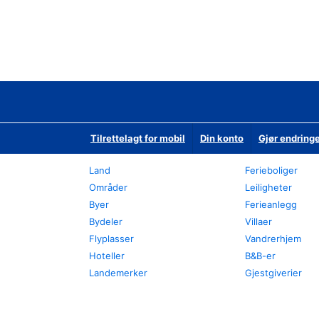
Tilrettelagt for mobil
Din konto
Gjør endringe
Land
Ferieboliger
Områder
Leiligheter
Byer
Ferieanlegg
Bydeler
Villaer
Flyplasser
Vandrerhjem
Hoteller
B&B-er
Landemerker
Gjestgiverier