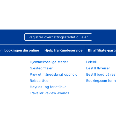
Registrer overnattingsstedet du eier
r i bookingen din online
Hjelp fra Kundeservice
Bli affiliate-part
Hjemmekoselige steder
Leiebil
Gjesteomtaler
Bestill flyreiser
Prøv et månedslangt opphold
Bestill bord på re
Reiseartikler
Booking.com for r
Høytids- og ferietilbud
Traveller Review Awards