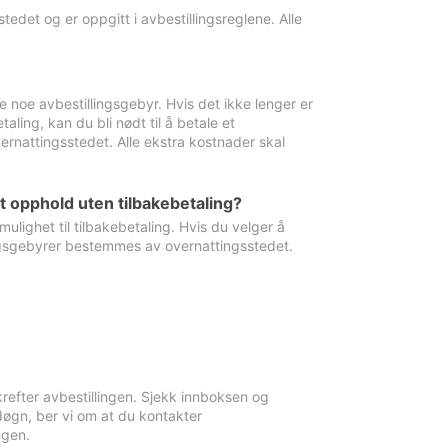
edet og er oppgitt i avbestillingsreglene. Alle
e noe avbestillingsgebyr. Hvis det ikke lenger er
aling, kan du bli nødt til å betale et
rnattingsstedet. Alle ekstra kostnader skal
et opphold uten tilbakebetaling?
ulighet til tilbakebetaling. Hvis du velger å
llingsgebyrer bestemmes av overnattingsstedet.
krefter avbestillingen. Sjekk innboksen og
øgn, ber vi om at du kontakter
ngen.