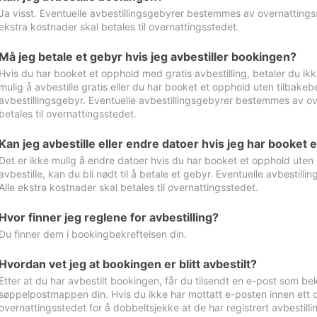
Ja visst. Eventuelle avbestillingsgebyrer bestemmes av overnattingsst
ekstra kostnader skal betales til overnattingsstedet.
Må jeg betale et gebyr hvis jeg avbestiller bookingen?
Hvis du har booket et opphold med gratis avbestilling, betaler du ikk
mulig å avbestille gratis eller du har booket et opphold uten tilbakebet
avbestillingsgebyr. Eventuelle avbestillingsgebyrer bestemmes av ove
betales til overnattingsstedet.
Kan jeg avbestille eller endre datoer hvis jeg har booket 
Det er ikke mulig å endre datoer hvis du har booket et opphold uten m
avbestille, kan du bli nødt til å betale et gebyr. Eventuelle avbesti
Alle ekstra kostnader skal betales til overnattingsstedet.
Hvor finner jeg reglene for avbestilling?
Du finner dem i bookingbekreftelsen din.
Hvordan vet jeg at bookingen er blitt avbestilt?
Etter at du har avbestilt bookingen, får du tilsendt en e-post som be
søppelpostmappen din. Hvis du ikke har mottatt e-posten innen ett d
overnattingsstedet for å dobbeltsjekke at de har registrert avbestilli