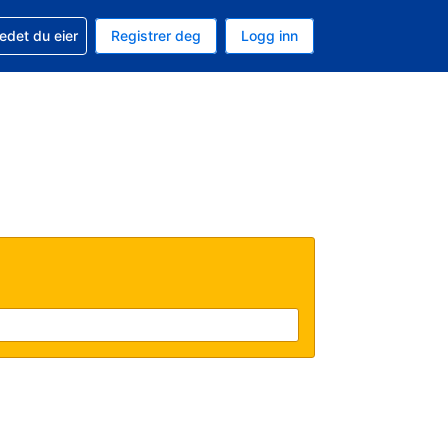
din
edet du eier
Registrer deg
Logg inn
aluta
 språk