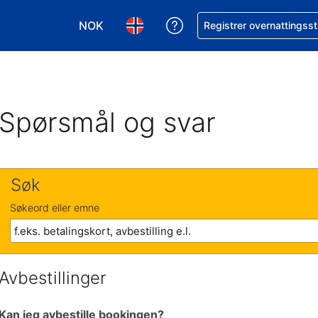
NOK
Få hjelp med bookingen 
Registrer overnattingsst
Velg valuta. Du har valgt Norsk krone som v
Velg språk. Du har valgt Norsk som
Spørsmål og svar
Søk
Søkeord eller emne
Avbestillinger
Kan jeg avbestille bookingen?