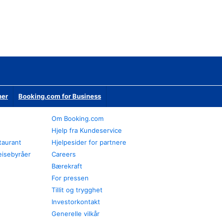
ner
Booking.com for Business
Om Booking.com
Hjelp fra Kundeservice
staurant
Hjelpesider for partnere
eisebyråer
Careers
Bærekraft
For pressen
Tillit og trygghet
Investorkontakt
Generelle vilkår