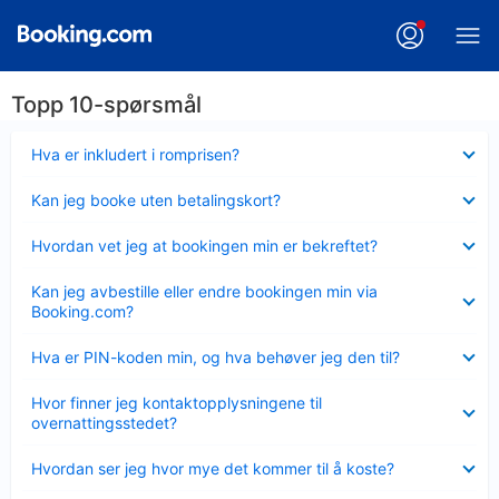
Topp 10-spørsmål
Viser
Hva er inkludert i romprisen?
mindre
Viser
Kan jeg booke uten betalingskort?
mindre
Viser
Hvordan vet jeg at bookingen min er bekreftet?
mindre
Viser
Kan jeg avbestille eller endre bookingen min via
mindre
Booking.com?
Viser
Hva er PIN-koden min, og hva behøver jeg den til?
mindre
Viser
Hvor finner jeg kontaktopplysningene til
mindre
overnattingsstedet?
Viser
Hvordan ser jeg hvor mye det kommer til å koste?
mindre