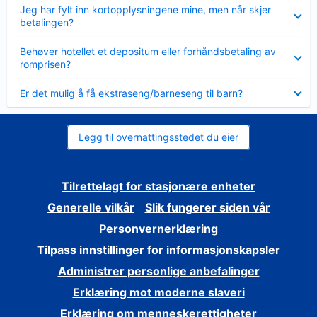
Viser
Jeg har fylt inn kortopplysningene mine, men når skjer
mindre
betalingen?
Viser
Behøver hotellet et depositum eller forhåndsbetaling av
mindre
romprisen?
Viser
Er det mulig å få ekstraseng/barneseng til barn?
mindre
Legg til overnattingsstedet du eier
Tilrettelagt for stasjonære enheter
Generelle vilkår
Slik fungerer siden vår
Personvernerklæring
Tilpass innstillinger for informasjonskapsler
Administrer personlige anbefalinger
Erklæring mot moderne slaveri
Erklæring om menneskerettigheter