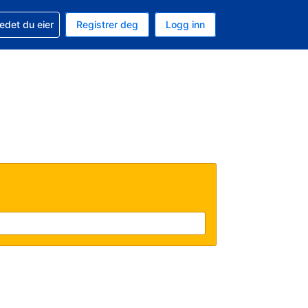
din
edet du eier
Registrer deg
Logg inn
aluta
 språk