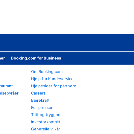
ner
Booking.com for Business
Om Booking.com
Hjelp fra Kundeservice
staurant
Hjelpesider for partnere
eisebyråer
Careers
Bærekraft
For pressen
Tillit og trygghet
Investorkontakt
Generelle vilkår