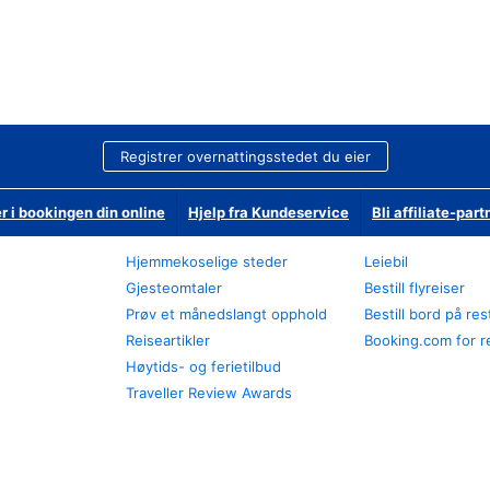
Registrer overnattingsstedet du eier
r i bookingen din online
Hjelp fra Kundeservice
Bli affiliate-part
Hjemmekoselige steder
Leiebil
Gjesteomtaler
Bestill flyreiser
Prøv et månedslangt opphold
Bestill bord på re
Reiseartikler
Booking.com for r
Høytids- og ferietilbud
Traveller Review Awards