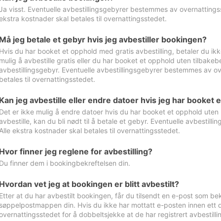
Ja visst. Eventuelle avbestillingsgebyrer bestemmes av overnattingsst
ekstra kostnader skal betales til overnattingsstedet.
Må jeg betale et gebyr hvis jeg avbestiller bookingen?
Hvis du har booket et opphold med gratis avbestilling, betaler du ikk
mulig å avbestille gratis eller du har booket et opphold uten tilbakebet
avbestillingsgebyr. Eventuelle avbestillingsgebyrer bestemmes av ove
betales til overnattingsstedet.
Kan jeg avbestille eller endre datoer hvis jeg har booket 
Det er ikke mulig å endre datoer hvis du har booket et opphold uten m
avbestille, kan du bli nødt til å betale et gebyr. Eventuelle avbesti
Alle ekstra kostnader skal betales til overnattingsstedet.
Hvor finner jeg reglene for avbestilling?
Du finner dem i bookingbekreftelsen din.
Hvordan vet jeg at bookingen er blitt avbestilt?
Etter at du har avbestilt bookingen, får du tilsendt en e-post som be
søppelpostmappen din. Hvis du ikke har mottatt e-posten innen ett d
overnattingsstedet for å dobbeltsjekke at de har registrert avbestilli