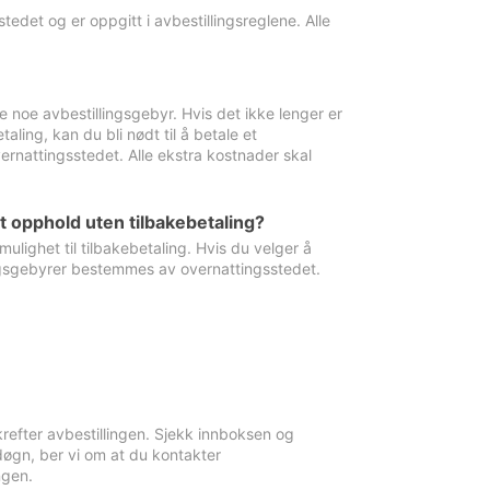
edet og er oppgitt i avbestillingsreglene. Alle
e noe avbestillingsgebyr. Hvis det ikke lenger er
aling, kan du bli nødt til å betale et
rnattingsstedet. Alle ekstra kostnader skal
et opphold uten tilbakebetaling?
ulighet til tilbakebetaling. Hvis du velger å
llingsgebyrer bestemmes av overnattingsstedet.
krefter avbestillingen. Sjekk innboksen og
øgn, ber vi om at du kontakter
ngen.