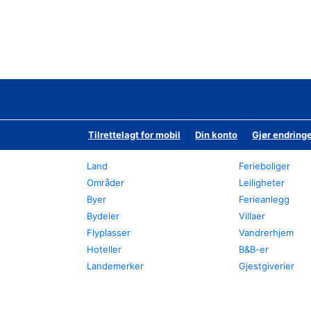
Tilrettelagt for mobil
Din konto
Gjør endringe
Land
Ferieboliger
Områder
Leiligheter
Byer
Ferieanlegg
Bydeler
Villaer
Flyplasser
Vandrerhjem
Hoteller
B&B-er
Landemerker
Gjestgiverier