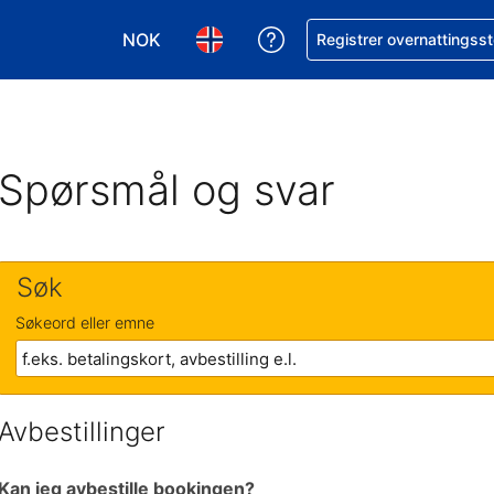
NOK
Få hjelp med bookingen 
Registrer overnattingsst
Velg valuta. Du har valgt Norsk krone som v
Velg språk. Du har valgt Norsk som
Spørsmål og svar
Søk
Søkeord eller emne
Avbestillinger
Kan jeg avbestille bookingen?