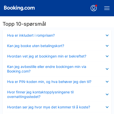
Topp 10-spørsmål
Viser
Hva er inkludert i romprisen?
mindre
Viser
Kan jeg booke uten betalingskort?
mindre
Viser
Hvordan vet jeg at bookingen min er bekreftet?
mindre
Viser
Kan jeg avbestille eller endre bookingen min via
mindre
Booking.com?
Viser
Hva er PIN-koden min, og hva behøver jeg den til?
mindre
Viser
Hvor finner jeg kontaktopplysningene til
mindre
overnattingsstedet?
Viser
Hvordan ser jeg hvor mye det kommer til å koste?
mindre