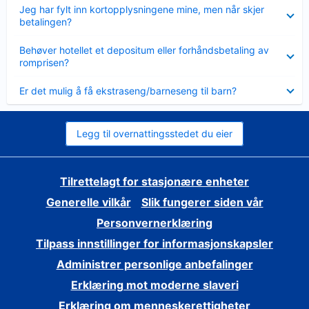
Viser
Jeg har fylt inn kortopplysningene mine, men når skjer
mindre
betalingen?
Viser
Behøver hotellet et depositum eller forhåndsbetaling av
mindre
romprisen?
Viser
Er det mulig å få ekstraseng/barneseng til barn?
mindre
Legg til overnattingsstedet du eier
Tilrettelagt for stasjonære enheter
Generelle vilkår
Slik fungerer siden vår
Personvernerklæring
Tilpass innstillinger for informasjonskapsler
Administrer personlige anbefalinger
Erklæring mot moderne slaveri
Erklæring om menneskerettigheter