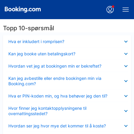
Topp 10-spørsmål
Viser
Hva er inkludert i romprisen?
mindre
Viser
Kan jeg booke uten betalingskort?
mindre
Viser
Hvordan vet jeg at bookingen min er bekreftet?
mindre
Viser
Kan jeg avbestille eller endre bookingen min via
mindre
Booking.com?
Viser
Hva er PIN-koden min, og hva behøver jeg den til?
mindre
Viser
Hvor finner jeg kontaktopplysningene til
mindre
overnattingsstedet?
Viser
Hvordan ser jeg hvor mye det kommer til å koste?
mindre