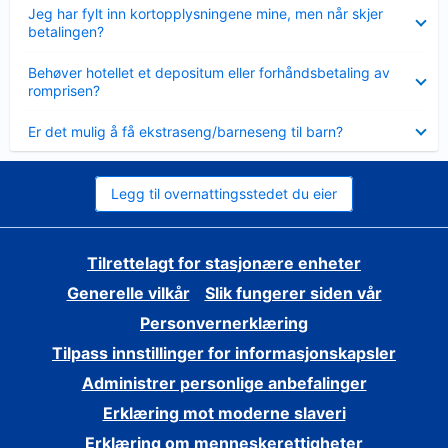
Viser
Jeg har fylt inn kortopplysningene mine, men når skjer
mindre
betalingen?
Viser
Behøver hotellet et depositum eller forhåndsbetaling av
mindre
romprisen?
Viser
Er det mulig å få ekstraseng/barneseng til barn?
mindre
Legg til overnattingsstedet du eier
Tilrettelagt for stasjonære enheter
Generelle vilkår
Slik fungerer siden vår
Personvernerklæring
Tilpass innstillinger for informasjonskapsler
Administrer personlige anbefalinger
Erklæring mot moderne slaveri
Erklæring om menneskerettigheter