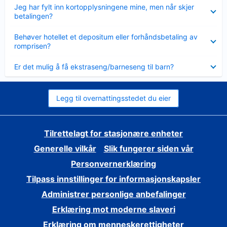
Viser
Jeg har fylt inn kortopplysningene mine, men når skjer
mindre
betalingen?
Viser
Behøver hotellet et depositum eller forhåndsbetaling av
mindre
romprisen?
Viser
Er det mulig å få ekstraseng/barneseng til barn?
mindre
Legg til overnattingsstedet du eier
Tilrettelagt for stasjonære enheter
Generelle vilkår
Slik fungerer siden vår
Personvernerklæring
Tilpass innstillinger for informasjonskapsler
Administrer personlige anbefalinger
Erklæring mot moderne slaveri
Erklæring om menneskerettigheter