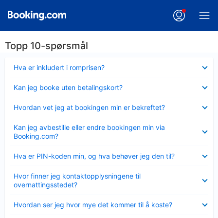
Topp 10-spørsmål
Viser
Hva er inkludert i romprisen?
mindre
Viser
Kan jeg booke uten betalingskort?
mindre
Viser
Hvordan vet jeg at bookingen min er bekreftet?
mindre
Viser
Kan jeg avbestille eller endre bookingen min via
mindre
Booking.com?
Viser
Hva er PIN-koden min, og hva behøver jeg den til?
mindre
Viser
Hvor finner jeg kontaktopplysningene til
mindre
overnattingsstedet?
Viser
Hvordan ser jeg hvor mye det kommer til å koste?
mindre