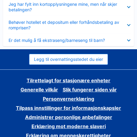
Viser
Jeg har fylt inn kortopplysningene mine, men når skjer
mindre
betalingen?
Viser
Behøver hotellet et depositum eller forhåndsbetaling av
mindre
romprisen?
Viser
Er det mulig å få ekstraseng/barneseng til barn?
mindre
Legg til overnattingsstedet du eier
Tilrettelagt for stasjonære enheter
Generelle vilkår
Slik fungerer siden vår
Personvernerklæring
Tilpass innstillinger for informasjonskapsler
Administrer personlige anbefalinger
Erklæring mot moderne slaveri
Erklæring om menneskerettigheter