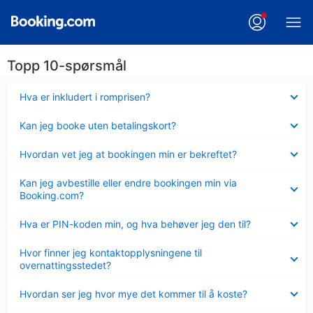
Topp 10-spørsmål
Viser
Hva er inkludert i romprisen?
mindre
Viser
Kan jeg booke uten betalingskort?
mindre
Viser
Hvordan vet jeg at bookingen min er bekreftet?
mindre
Viser
Kan jeg avbestille eller endre bookingen min via
mindre
Booking.com?
Viser
Hva er PIN-koden min, og hva behøver jeg den til?
mindre
Viser
Hvor finner jeg kontaktopplysningene til
mindre
overnattingsstedet?
Viser
Hvordan ser jeg hvor mye det kommer til å koste?
mindre