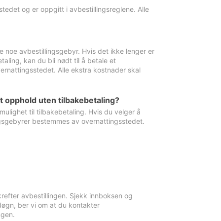
edet og er oppgitt i avbestillingsreglene. Alle
e noe avbestillingsgebyr. Hvis det ikke lenger er
aling, kan du bli nødt til å betale et
rnattingsstedet. Alle ekstra kostnader skal
et opphold uten tilbakebetaling?
ulighet til tilbakebetaling. Hvis du velger å
llingsgebyrer bestemmes av overnattingsstedet.
krefter avbestillingen. Sjekk innboksen og
øgn, ber vi om at du kontakter
ngen.