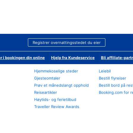
Registrer overnattingsstedet du eier
r i bookingen din online
Hjelp fra Kundeservice
Bli affiliate-part
Hjemmekoselige steder
Leiebil
Gjesteomtaler
Bestill flyreiser
Prøv et månedslangt opphold
Bestill bord på re
Reiseartikler
Booking.com for r
Høytids- og ferietilbud
Traveller Review Awards