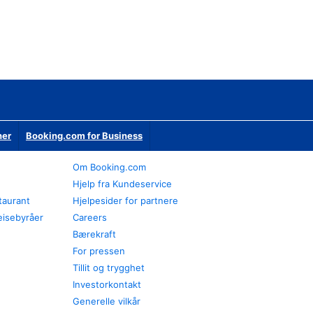
ner
Booking.com for Business
Om Booking.com
Hjelp fra Kundeservice
staurant
Hjelpesider for partnere
eisebyråer
Careers
Bærekraft
For pressen
Tillit og trygghet
Investorkontakt
Generelle vilkår