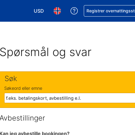
USD
Få hjelp med bookingen 
Registrer overnattingsst
Velg valuta. Du har valgt Amerikansk dollar
Velg språk. Du har valgt Norsk som
Spørsmål og svar
Søk
Søkeord eller emne
Avbestillinger
Kan jeg avbestille bookingen?