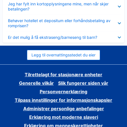
Viser
Jeg har fylt inn kortopplysningene mine, men når skjer
mindre
betalingen?
Viser
Behøver hotellet et depositum eller forhåndsbetaling av
mindre
romprisen?
Viser
Er det mulig å få ekstraseng/barneseng til barn?
mindre
Legg til overnattingsstedet du eier
Tilrettelagt for stasjonære enheter
Generelle vilkår
Slik fungerer siden vår
Personvernerklæring
Tilpass innstillinger for informasjonskapsler
Administrer personlige anbefalinger
Erklæring mot moderne slaveri
Erklæring om menneskerettigheter