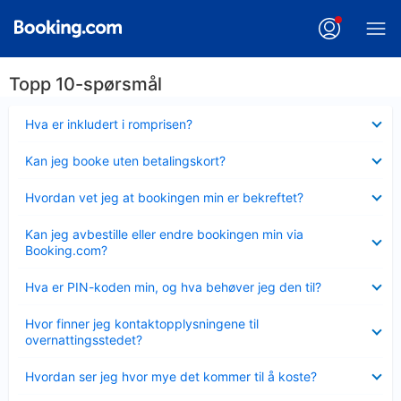
Topp 10-spørsmål
Viser
Hva er inkludert i romprisen?
mindre
Viser
Kan jeg booke uten betalingskort?
mindre
Viser
Hvordan vet jeg at bookingen min er bekreftet?
mindre
Viser
Kan jeg avbestille eller endre bookingen min via
mindre
Booking.com?
Viser
Hva er PIN-koden min, og hva behøver jeg den til?
mindre
Viser
Hvor finner jeg kontaktopplysningene til
mindre
overnattingsstedet?
Viser
Hvordan ser jeg hvor mye det kommer til å koste?
mindre