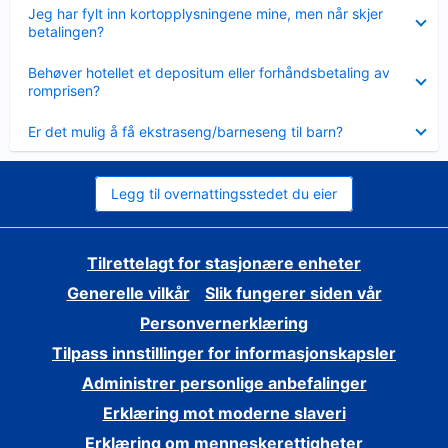
Viser
Jeg har fylt inn kortopplysningene mine, men når skjer
mindre
betalingen?
Viser
Behøver hotellet et depositum eller forhåndsbetaling av
mindre
romprisen?
Viser
Er det mulig å få ekstraseng/barneseng til barn?
mindre
Legg til overnattingsstedet du eier
Tilrettelagt for stasjonære enheter
Generelle vilkår
Slik fungerer siden vår
Personvernerklæring
Tilpass innstillinger for informasjonskapsler
Administrer personlige anbefalinger
Erklæring mot moderne slaveri
Erklæring om menneskerettigheter