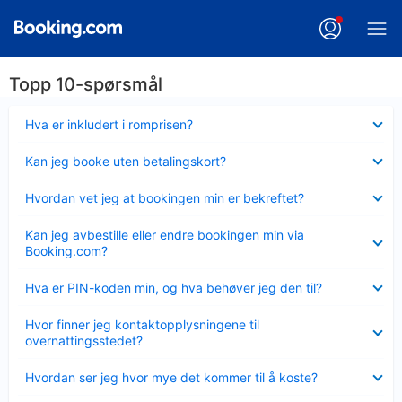
Topp 10-spørsmål
Viser
Hva er inkludert i romprisen?
mindre
Viser
Kan jeg booke uten betalingskort?
mindre
Viser
Hvordan vet jeg at bookingen min er bekreftet?
mindre
Viser
Kan jeg avbestille eller endre bookingen min via
mindre
Booking.com?
Viser
Hva er PIN-koden min, og hva behøver jeg den til?
mindre
Viser
Hvor finner jeg kontaktopplysningene til
mindre
overnattingsstedet?
Viser
Hvordan ser jeg hvor mye det kommer til å koste?
mindre