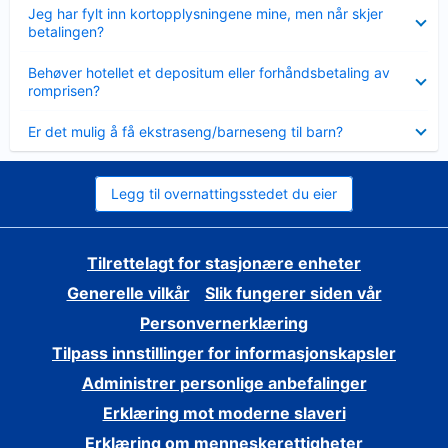
Viser
Jeg har fylt inn kortopplysningene mine, men når skjer
mindre
betalingen?
Viser
Behøver hotellet et depositum eller forhåndsbetaling av
mindre
romprisen?
Viser
Er det mulig å få ekstraseng/barneseng til barn?
mindre
Legg til overnattingsstedet du eier
Tilrettelagt for stasjonære enheter
Generelle vilkår
Slik fungerer siden vår
Personvernerklæring
Tilpass innstillinger for informasjonskapsler
Administrer personlige anbefalinger
Erklæring mot moderne slaveri
Erklæring om menneskerettigheter