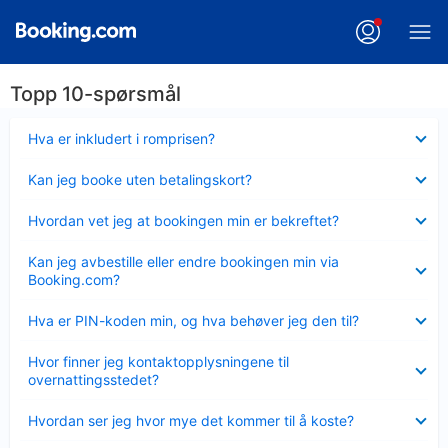
Topp 10-spørsmål
Viser
Hva er inkludert i romprisen?
mindre
Viser
Kan jeg booke uten betalingskort?
mindre
Viser
Hvordan vet jeg at bookingen min er bekreftet?
mindre
Viser
Kan jeg avbestille eller endre bookingen min via
mindre
Booking.com?
Viser
Hva er PIN-koden min, og hva behøver jeg den til?
mindre
Viser
Hvor finner jeg kontaktopplysningene til
mindre
overnattingsstedet?
Viser
Hvordan ser jeg hvor mye det kommer til å koste?
mindre