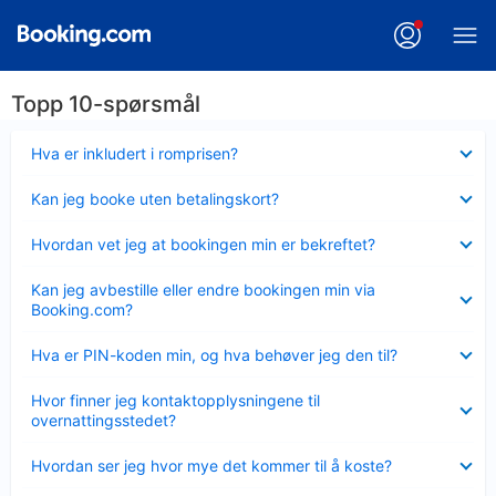
Topp 10-spørsmål
Viser
Hva er inkludert i romprisen?
mindre
Viser
Kan jeg booke uten betalingskort?
mindre
Viser
Hvordan vet jeg at bookingen min er bekreftet?
mindre
Viser
Kan jeg avbestille eller endre bookingen min via
mindre
Booking.com?
Viser
Hva er PIN-koden min, og hva behøver jeg den til?
mindre
Viser
Hvor finner jeg kontaktopplysningene til
mindre
overnattingsstedet?
Viser
Hvordan ser jeg hvor mye det kommer til å koste?
mindre