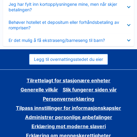
Viser
Jeg har fylt inn kortopplysningene mine, men når skjer
mindre
betalingen?
Viser
Behøver hotellet et depositum eller forhåndsbetaling av
mindre
romprisen?
Viser
Er det mulig å få ekstraseng/barneseng til barn?
mindre
Legg til overnattingsstedet du eier
Tilrettelagt for stasjonære enheter
Generelle vilkår
Slik fungerer siden vår
Personvernerklæring
Tilpass innstillinger for informasjonskapsler
Administrer personlige anbefalinger
Erklæring mot moderne slaveri
Erklæring om menneskerettigheter