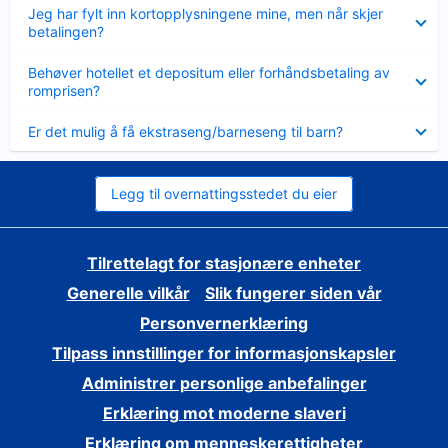
Viser
Jeg har fylt inn kortopplysningene mine, men når skjer
mindre
betalingen?
Viser
Behøver hotellet et depositum eller forhåndsbetaling av
mindre
romprisen?
Viser
Er det mulig å få ekstraseng/barneseng til barn?
mindre
Legg til overnattingsstedet du eier
Tilrettelagt for stasjonære enheter
Generelle vilkår
Slik fungerer siden vår
Personvernerklæring
Tilpass innstillinger for informasjonskapsler
Administrer personlige anbefalinger
Erklæring mot moderne slaveri
Erklæring om menneskerettigheter