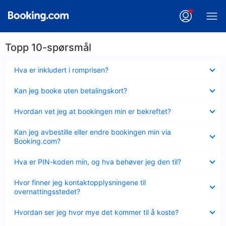
Topp 10-spørsmål
Viser
Hva er inkludert i romprisen?
mindre
Viser
Kan jeg booke uten betalingskort?
mindre
Viser
Hvordan vet jeg at bookingen min er bekreftet?
mindre
Viser
Kan jeg avbestille eller endre bookingen min via
mindre
Booking.com?
Viser
Hva er PIN-koden min, og hva behøver jeg den til?
mindre
Viser
Hvor finner jeg kontaktopplysningene til
mindre
overnattingsstedet?
Viser
Hvordan ser jeg hvor mye det kommer til å koste?
mindre