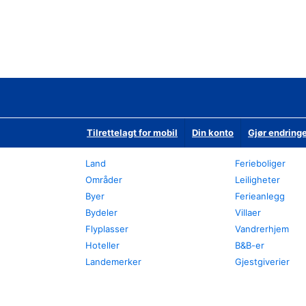
Tilrettelagt for mobil
Din konto
Gjør endringe
Land
Ferieboliger
Områder
Leiligheter
Byer
Ferieanlegg
Bydeler
Villaer
Flyplasser
Vandrerhjem
Hoteller
B&B-er
Landemerker
Gjestgiverier