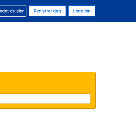
din
edet du eier
Registrer deg
Logg inn
 som valuta
 språk