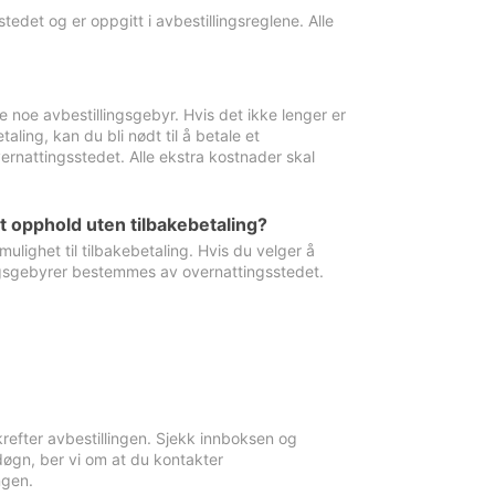
edet og er oppgitt i avbestillingsreglene. Alle
e noe avbestillingsgebyr. Hvis det ikke lenger er
aling, kan du bli nødt til å betale et
rnattingsstedet. Alle ekstra kostnader skal
et opphold uten tilbakebetaling?
ulighet til tilbakebetaling. Hvis du velger å
llingsgebyrer bestemmes av overnattingsstedet.
krefter avbestillingen. Sjekk innboksen og
øgn, ber vi om at du kontakter
ngen.