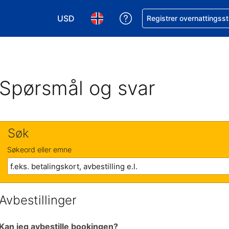
USD
Få hjelp med bookingen 
Registrer overnattingsst
Velg valuta. Du har valgt Amerikansk dollar
Velg språk. Du har valgt Norsk som
Spørsmål og svar
Søk
Søkeord eller emne
Avbestillinger
Kan jeg avbestille bookingen?