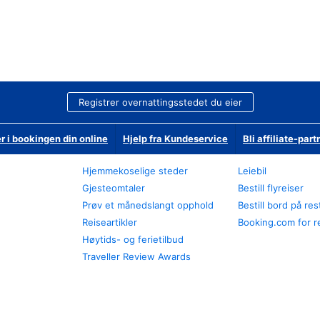
Registrer overnattingsstedet du eier
r i bookingen din online
Hjelp fra Kundeservice
Bli affiliate-part
Hjemmekoselige steder
Leiebil
Gjesteomtaler
Bestill flyreiser
Prøv et månedslangt opphold
Bestill bord på re
Reiseartikler
Booking.com for r
Høytids- og ferietilbud
Traveller Review Awards