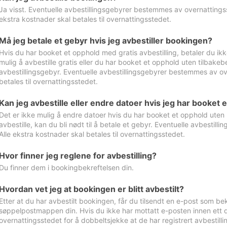
Ja visst. Eventuelle avbestillingsgebyrer bestemmes av overnattingsst
ekstra kostnader skal betales til overnattingsstedet.
Må jeg betale et gebyr hvis jeg avbestiller bookingen?
Hvis du har booket et opphold med gratis avbestilling, betaler du ikk
mulig å avbestille gratis eller du har booket et opphold uten tilbakebet
avbestillingsgebyr. Eventuelle avbestillingsgebyrer bestemmes av ove
betales til overnattingsstedet.
Kan jeg avbestille eller endre datoer hvis jeg har booket 
Det er ikke mulig å endre datoer hvis du har booket et opphold uten m
avbestille, kan du bli nødt til å betale et gebyr. Eventuelle avbesti
Alle ekstra kostnader skal betales til overnattingsstedet.
Hvor finner jeg reglene for avbestilling?
Du finner dem i bookingbekreftelsen din.
Hvordan vet jeg at bookingen er blitt avbestilt?
Etter at du har avbestilt bookingen, får du tilsendt en e-post som be
søppelpostmappen din. Hvis du ikke har mottatt e-posten innen ett d
overnattingsstedet for å dobbeltsjekke at de har registrert avbestilli