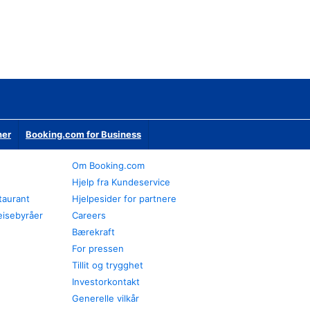
ner
Booking.com for Business
Om Booking.com
Hjelp fra Kundeservice
staurant
Hjelpesider for partnere
eisebyråer
Careers
Bærekraft
For pressen
Tillit og trygghet
Investorkontakt
Generelle vilkår