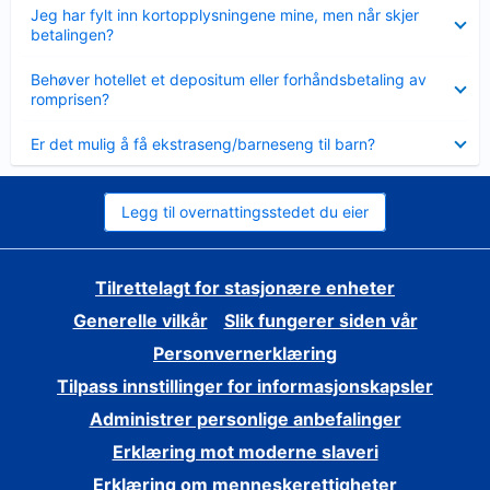
Viser
Jeg har fylt inn kortopplysningene mine, men når skjer
mindre
betalingen?
Viser
Behøver hotellet et depositum eller forhåndsbetaling av
mindre
romprisen?
Viser
Er det mulig å få ekstraseng/barneseng til barn?
mindre
Legg til overnattingsstedet du eier
Tilrettelagt for stasjonære enheter
Generelle vilkår
Slik fungerer siden vår
Personvernerklæring
Tilpass innstillinger for informasjonskapsler
Administrer personlige anbefalinger
Erklæring mot moderne slaveri
Erklæring om menneskerettigheter