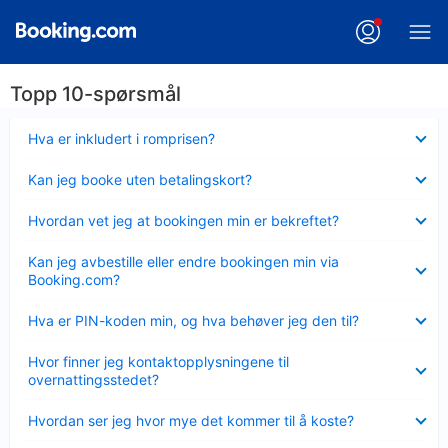
Topp 10-spørsmål
Viser
Hva er inkludert i romprisen?
mindre
Viser
Kan jeg booke uten betalingskort?
mindre
Viser
Hvordan vet jeg at bookingen min er bekreftet?
mindre
Viser
Kan jeg avbestille eller endre bookingen min via
mindre
Booking.com?
Viser
Hva er PIN-koden min, og hva behøver jeg den til?
mindre
Viser
Hvor finner jeg kontaktopplysningene til
mindre
overnattingsstedet?
Viser
Hvordan ser jeg hvor mye det kommer til å koste?
mindre