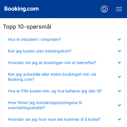
Topp 10-spørsmål
Viser
Hva er inkludert i romprisen?
mindre
Viser
Kan jeg booke uten betalingskort?
mindre
Viser
Hvordan vet jeg at bookingen min er bekreftet?
mindre
Viser
Kan jeg avbestille eller endre bookingen min via
mindre
Booking.com?
Viser
Hva er PIN-koden min, og hva behøver jeg den til?
mindre
Viser
Hvor finner jeg kontaktopplysningene til
mindre
overnattingsstedet?
Viser
Hvordan ser jeg hvor mye det kommer til å koste?
mindre