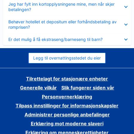
Viser
Jeg har fylt inn kortopplysningene mine, men når skjer
mindre
betalingen?
Viser
Behøver hotellet et depositum eller forhåndsbetaling av
mindre
romprisen?
Viser
Er det mulig å få ekstraseng/barneseng til barn?
mindre
Legg til overnattingsstedet du eier
Tilrettelagt for stasjonære enheter
Generelle vilkår
Slik fungerer siden vår
Personvernerklæring
Tilpass innstillinger for informasjonskapsler
Administrer personlige anbefalinger
Erklæring mot moderne slaveri
Erklæring om menneskerettigheter