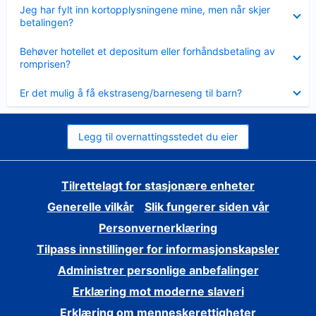
Viser
Jeg har fylt inn kortopplysningene mine, men når skjer
mindre
betalingen?
Viser
Behøver hotellet et depositum eller forhåndsbetaling av
mindre
romprisen?
Viser
Er det mulig å få ekstraseng/barneseng til barn?
mindre
Legg til overnattingsstedet du eier
Tilrettelagt for stasjonære enheter
Generelle vilkår
Slik fungerer siden vår
Personvernerklæring
Tilpass innstillinger for informasjonskapsler
Administrer personlige anbefalinger
Erklæring mot moderne slaveri
Erklæring om menneskerettigheter