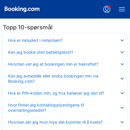
Topp 10-spørsmål
Viser
Hva er inkludert i romprisen?
mindre
Viser
Kan jeg booke uten betalingskort?
mindre
Viser
Hvordan vet jeg at bookingen min er bekreftet?
mindre
Viser
Kan jeg avbestille eller endre bookingen min via
mindre
Booking.com?
Viser
Hva er PIN-koden min, og hva behøver jeg den til?
mindre
Viser
Hvor finner jeg kontaktopplysningene til
mindre
overnattingsstedet?
Viser
Hvordan ser jeg hvor mye det kommer til å koste?
mindre