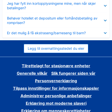
Viser
Jeg har fylt inn kortopplysningene mine, men når skjer
mindre
betalingen?
Viser
Behøver hotellet et depositum eller forhåndsbetaling av
mindre
romprisen?
Viser
Er det mulig å få ekstraseng/barneseng til barn?
mindre
Legg til overnattingsstedet du eier
Tilrettelagt for stasjonære enheter
Generelle vilkår
Slik fungerer siden vår
Personvernerklæring
Tilpass innstillinger for informasjonskapsler
Administrer personlige anbefalinger
Erklæring mot moderne slaveri
Erklæring om menneskerettigheter