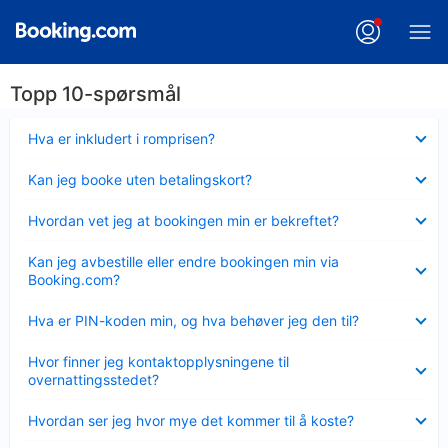
Topp 10-spørsmål
Viser
Hva er inkludert i romprisen?
mindre
Viser
Kan jeg booke uten betalingskort?
mindre
Viser
Hvordan vet jeg at bookingen min er bekreftet?
mindre
Viser
Kan jeg avbestille eller endre bookingen min via
mindre
Booking.com?
Viser
Hva er PIN-koden min, og hva behøver jeg den til?
mindre
Viser
Hvor finner jeg kontaktopplysningene til
mindre
overnattingsstedet?
Viser
Hvordan ser jeg hvor mye det kommer til å koste?
mindre