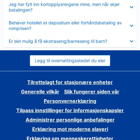
Viser
Jeg har fylt inn kortopplysningene mine, men når skjer
mindre
betalingen?
Viser
Behøver hotellet et depositum eller forhåndsbetaling av
mindre
romprisen?
Viser
Er det mulig å få ekstraseng/barneseng til barn?
mindre
Legg til overnattingsstedet du eier
Tilrettelagt for stasjonære enheter
Generelle vilkår
Slik fungerer siden vår
Personvernerklæring
Tilpass innstillinger for informasjonskapsler
Administrer personlige anbefalinger
Erklæring mot moderne slaveri
Erklæring om menneskerettigheter