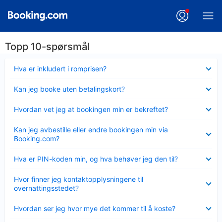
Topp 10-spørsmål
Viser
Hva er inkludert i romprisen?
mindre
Viser
Kan jeg booke uten betalingskort?
mindre
Viser
Hvordan vet jeg at bookingen min er bekreftet?
mindre
Viser
Kan jeg avbestille eller endre bookingen min via
mindre
Booking.com?
Viser
Hva er PIN-koden min, og hva behøver jeg den til?
mindre
Viser
Hvor finner jeg kontaktopplysningene til
mindre
overnattingsstedet?
Viser
Hvordan ser jeg hvor mye det kommer til å koste?
mindre