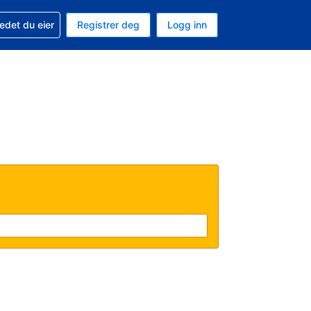
din
edet du eier
Registrer deg
Logg inn
 som valuta
 språk