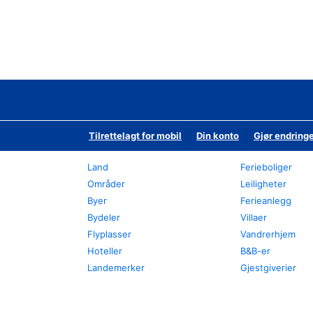
Tilrettelagt for mobil
Din konto
Gjør endringe
Land
Ferieboliger
Områder
Leiligheter
Byer
Ferieanlegg
Bydeler
Villaer
Flyplasser
Vandrerhjem
Hoteller
B&B-er
Landemerker
Gjestgiverier