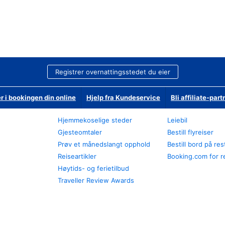
Registrer overnattingsstedet du eier
r i bookingen din online
Hjelp fra Kundeservice
Bli affiliate-part
Hjemmekoselige steder
Leiebil
Gjesteomtaler
Bestill flyreiser
Prøv et månedslangt opphold
Bestill bord på re
Reiseartikler
Booking.com for r
Høytids- og ferietilbud
Traveller Review Awards