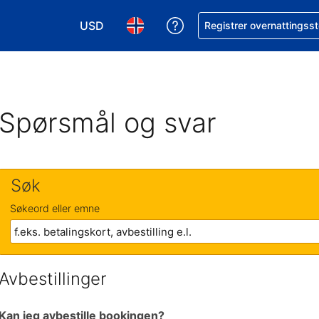
USD
Få hjelp med bookingen 
Registrer overnattingsst
Velg valuta. Du har valgt Amerikansk dollar
Velg språk. Du har valgt Norsk som
Spørsmål og svar
Søk
Søkeord eller emne
Avbestillinger
Kan jeg avbestille bookingen?