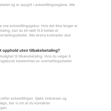
edet og er oppgitt i avbestillingsreglene. Alle
e noe avbestillingsgebyr. Hvis det ikke lenger er
aling, kan du bli nødt til å betale et
rnattingsstedet. Alle ekstra kostnader skal
et opphold uten tilbakebetaling?
ulighet til tilbakebetaling. Hvis du velger å
llingsgebyrer bestemmes av overnattingsstedet.
krefter avbestillingen. Sjekk innboksen og
øgn, ber vi om at du kontakter
ngen.