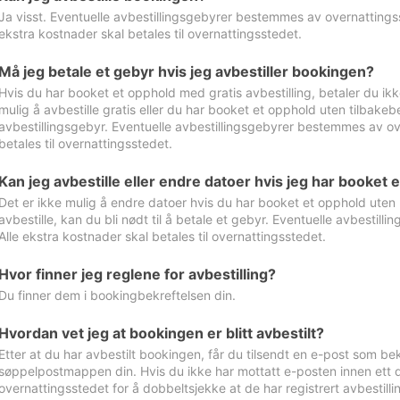
Ja visst. Eventuelle avbestillingsgebyrer bestemmes av overnattingsst
ekstra kostnader skal betales til overnattingsstedet.
Må jeg betale et gebyr hvis jeg avbestiller bookingen?
Hvis du har booket et opphold med gratis avbestilling, betaler du ikk
mulig å avbestille gratis eller du har booket et opphold uten tilbakebet
avbestillingsgebyr. Eventuelle avbestillingsgebyrer bestemmes av ove
betales til overnattingsstedet.
Kan jeg avbestille eller endre datoer hvis jeg har booket 
Det er ikke mulig å endre datoer hvis du har booket et opphold uten m
avbestille, kan du bli nødt til å betale et gebyr. Eventuelle avbesti
Alle ekstra kostnader skal betales til overnattingsstedet.
Hvor finner jeg reglene for avbestilling?
Du finner dem i bookingbekreftelsen din.
Hvordan vet jeg at bookingen er blitt avbestilt?
Etter at du har avbestilt bookingen, får du tilsendt en e-post som be
søppelpostmappen din. Hvis du ikke har mottatt e-posten innen ett d
overnattingsstedet for å dobbeltsjekke at de har registrert avbestilli