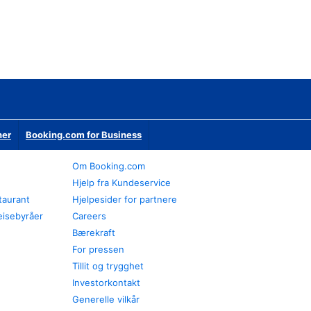
ner
Booking.com for Business
Om Booking.com
Hjelp fra Kundeservice
staurant
Hjelpesider for partnere
eisebyråer
Careers
Bærekraft
For pressen
Tillit og trygghet
Investorkontakt
Generelle vilkår