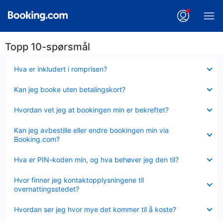
Topp 10-spørsmål
Viser
Hva er inkludert i romprisen?
mindre
Viser
Kan jeg booke uten betalingskort?
mindre
Viser
Hvordan vet jeg at bookingen min er bekreftet?
mindre
Viser
Kan jeg avbestille eller endre bookingen min via
mindre
Booking.com?
Viser
Hva er PIN-koden min, og hva behøver jeg den til?
mindre
Viser
Hvor finner jeg kontaktopplysningene til
mindre
overnattingsstedet?
Viser
Hvordan ser jeg hvor mye det kommer til å koste?
mindre