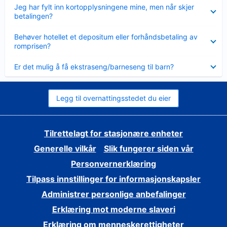
Viser
Jeg har fylt inn kortopplysningene mine, men når skjer
mindre
betalingen?
Viser
Behøver hotellet et depositum eller forhåndsbetaling av
mindre
romprisen?
Viser
Er det mulig å få ekstraseng/barneseng til barn?
mindre
Legg til overnattingsstedet du eier
Tilrettelagt for stasjonære enheter
Generelle vilkår
Slik fungerer siden vår
Personvernerklæring
Tilpass innstillinger for informasjonskapsler
Administrer personlige anbefalinger
Erklæring mot moderne slaveri
Erklæring om menneskerettigheter