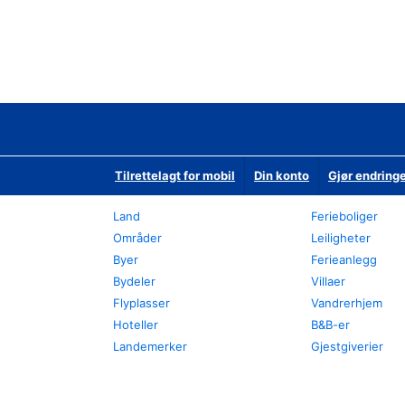
Tilrettelagt for mobil
Din konto
Gjør endringe
Land
Ferieboliger
Områder
Leiligheter
Byer
Ferieanlegg
Bydeler
Villaer
Flyplasser
Vandrerhjem
Hoteller
B&B-er
Landemerker
Gjestgiverier