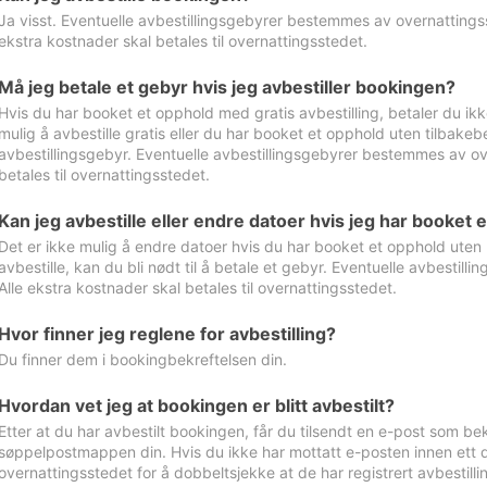
Ja visst. Eventuelle avbestillingsgebyrer bestemmes av overnattingsst
ekstra kostnader skal betales til overnattingsstedet.
Må jeg betale et gebyr hvis jeg avbestiller bookingen?
Hvis du har booket et opphold med gratis avbestilling, betaler du ikk
mulig å avbestille gratis eller du har booket et opphold uten tilbakebet
avbestillingsgebyr. Eventuelle avbestillingsgebyrer bestemmes av ove
betales til overnattingsstedet.
Kan jeg avbestille eller endre datoer hvis jeg har booket 
Det er ikke mulig å endre datoer hvis du har booket et opphold uten m
avbestille, kan du bli nødt til å betale et gebyr. Eventuelle avbesti
Alle ekstra kostnader skal betales til overnattingsstedet.
Hvor finner jeg reglene for avbestilling?
Du finner dem i bookingbekreftelsen din.
Hvordan vet jeg at bookingen er blitt avbestilt?
Etter at du har avbestilt bookingen, får du tilsendt en e-post som be
søppelpostmappen din. Hvis du ikke har mottatt e-posten innen ett d
overnattingsstedet for å dobbeltsjekke at de har registrert avbestilli