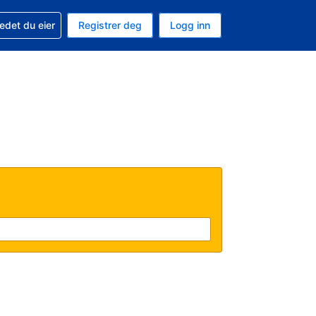
din
edet du eier
Registrer deg
Logg inn
 som valuta
 språk