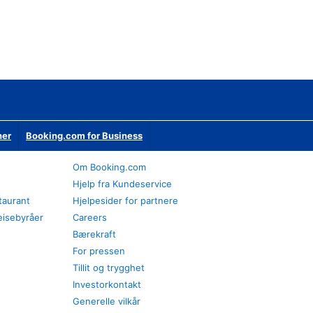
ner
Booking.com for Business
Om Booking.com
Hjelp fra Kundeservice
staurant
Hjelpesider for partnere
eisebyråer
Careers
Bærekraft
For pressen
Tillit og trygghet
Investorkontakt
Generelle vilkår