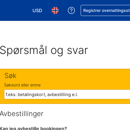
USD
Få hjelp med bookingen 
Registrer overnattingsst
Velg valuta. Du har valgt Amerikansk dollar
Velg språk. Du har valgt Norsk som
Spørsmål og svar
Søk
Søkeord eller emne
Avbestillinger
Kan jeg avbestille bookingen?