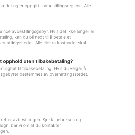
edet og er oppgitt i avbestillingsreglene. Alle
e noe avbestillingsgebyr. Hvis det ikke lenger er
aling, kan du bli nødt til å betale et
rnattingsstedet. Alle ekstra kostnader skal
et opphold uten tilbakebetaling?
ulighet til tilbakebetaling. Hvis du velger å
llingsgebyrer bestemmes av overnattingsstedet.
krefter avbestillingen. Sjekk innboksen og
øgn, ber vi om at du kontakter
ngen.