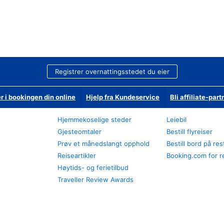
Registrer overnattingsstedet du eier
r i bookingen din online
Hjelp fra Kundeservice
Bli affiliate-part
Hjemmekoselige steder
Leiebil
Gjesteomtaler
Bestill flyreiser
Prøv et månedslangt opphold
Bestill bord på re
Reiseartikler
Booking.com for r
Høytids- og ferietilbud
Traveller Review Awards