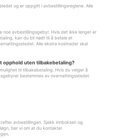
edet og er oppgitt i avbestillingsreglene. Alle
e noe avbestillingsgebyr. Hvis det ikke lenger er
aling, kan du bli nødt til å betale et
rnattingsstedet. Alle ekstra kostnader skal
et opphold uten tilbakebetaling?
ulighet til tilbakebetaling. Hvis du velger å
llingsgebyrer bestemmes av overnattingsstedet.
krefter avbestillingen. Sjekk innboksen og
øgn, ber vi om at du kontakter
ngen.