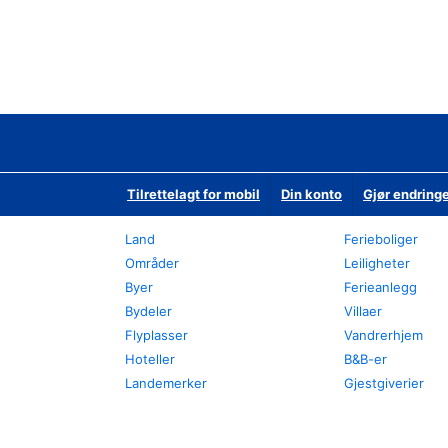
Tilrettelagt for mobil
Din konto
Gjør endringe
Land
Ferieboliger
Områder
Leiligheter
Byer
Ferieanlegg
Bydeler
Villaer
Flyplasser
Vandrerhjem
Hoteller
B&B-er
Landemerker
Gjestgiverier