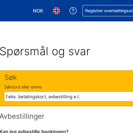
NOK
Få hjelp med bookingen 
Registrer overnattingsst
Velg valuta. Du har valgt Norsk krone som v
Velg språk. Du har valgt Norsk som
Spørsmål og svar
Søk
Søkeord eller emne
Avbestillinger
Kan jeg avbestille bookingen?