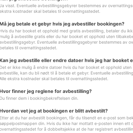
Ja visst. Eventuelle avbestillingsgebyrer bestemmes av overnattingsst
ekstra kostnader skal betales til overnattingsstedet.
Må jeg betale et gebyr hvis jeg avbestiller bookingen?
Hvis du har booket et opphold med gratis avbestilling, betaler du ikk
mulig å avbestille gratis eller du har booket et opphold uten tilbakebet
avbestillingsgebyr. Eventuelle avbestillingsgebyrer bestemmes av ove
betales til overnattingsstedet.
Kan jeg avbestille eller endre datoer hvis jeg har booket 
Det er ikke mulig å endre datoer hvis du har booket et opphold uten m
avbestille, kan du bli nødt til å betale et gebyr. Eventuelle avbesti
Alle ekstra kostnader skal betales til overnattingsstedet.
Hvor finner jeg reglene for avbestilling?
Du finner dem i bookingbekreftelsen din.
Hvordan vet jeg at bookingen er blitt avbestilt?
Etter at du har avbestilt bookingen, får du tilsendt en e-post som be
søppelpostmappen din. Hvis du ikke har mottatt e-posten innen ett d
overnattingsstedet for å dobbeltsjekke at de har registrert avbestilli