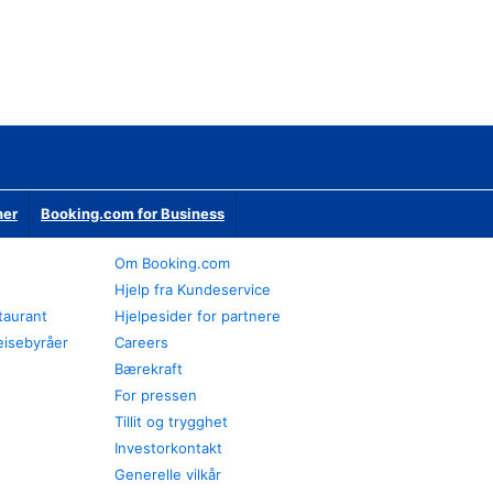
ner
Booking.com for Business
Om Booking.com
Hjelp fra Kundeservice
staurant
Hjelpesider for partnere
eisebyråer
Careers
Bærekraft
For pressen
Tillit og trygghet
Investorkontakt
Generelle vilkår