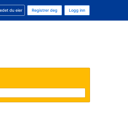
din
edet du eier
Registrer deg
Logg inn
aluta
 språk