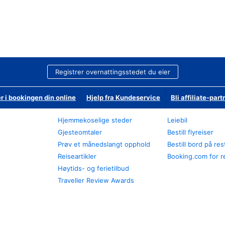
Registrer overnattingsstedet du eier
r i bookingen din online
Hjelp fra Kundeservice
Bli affiliate-part
Hjemmekoselige steder
Leiebil
Gjesteomtaler
Bestill flyreiser
Prøv et månedslangt opphold
Bestill bord på re
Reiseartikler
Booking.com for r
Høytids- og ferietilbud
Traveller Review Awards