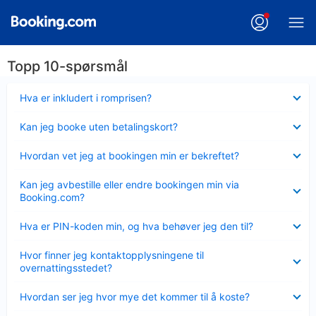
Topp 10-spørsmål
Viser
Hva er inkludert i romprisen?
mindre
Viser
Kan jeg booke uten betalingskort?
mindre
Viser
Hvordan vet jeg at bookingen min er bekreftet?
mindre
Viser
Kan jeg avbestille eller endre bookingen min via
mindre
Booking.com?
Viser
Hva er PIN-koden min, og hva behøver jeg den til?
mindre
Viser
Hvor finner jeg kontaktopplysningene til
mindre
overnattingsstedet?
Viser
Hvordan ser jeg hvor mye det kommer til å koste?
mindre