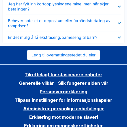
Viser
Jeg har fylt inn kortopplysningene mine, men når skjer
mindre
betalingen?
Viser
Behøver hotellet et depositum eller forhåndsbetaling av
mindre
romprisen?
Viser
Er det mulig å få ekstraseng/barneseng til barn?
mindre
Legg til overnattingsstedet du eier
Tilrettelagt for stasjonære enheter
Generelle vilkår
Slik fungerer siden vår
Personvernerklæring
Tilpass innstillinger for informasjonskapsler
Administrer personlige anbefalinger
Erklæring mot moderne slaveri
Erklæring om menneskerettigheter