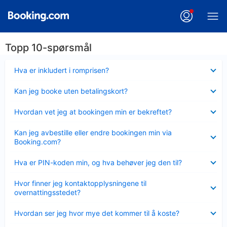
Topp 10-spørsmål
Viser
Hva er inkludert i romprisen?
mindre
Viser
Kan jeg booke uten betalingskort?
mindre
Viser
Hvordan vet jeg at bookingen min er bekreftet?
mindre
Viser
Kan jeg avbestille eller endre bookingen min via
mindre
Booking.com?
Viser
Hva er PIN-koden min, og hva behøver jeg den til?
mindre
Viser
Hvor finner jeg kontaktopplysningene til
mindre
overnattingsstedet?
Viser
Hvordan ser jeg hvor mye det kommer til å koste?
mindre