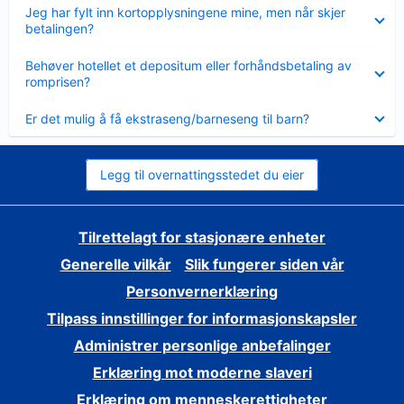
Viser
Jeg har fylt inn kortopplysningene mine, men når skjer
mindre
betalingen?
Viser
Behøver hotellet et depositum eller forhåndsbetaling av
mindre
romprisen?
Viser
Er det mulig å få ekstraseng/barneseng til barn?
mindre
Legg til overnattingsstedet du eier
Tilrettelagt for stasjonære enheter
Generelle vilkår
Slik fungerer siden vår
Personvernerklæring
Tilpass innstillinger for informasjonskapsler
Administrer personlige anbefalinger
Erklæring mot moderne slaveri
Erklæring om menneskerettigheter