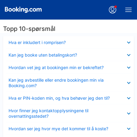
Topp 10-spørsmål
Viser
Hva er inkludert i romprisen?
mindre
Viser
Kan jeg booke uten betalingskort?
mindre
Viser
Hvordan vet jeg at bookingen min er bekreftet?
mindre
Viser
Kan jeg avbestille eller endre bookingen min via
mindre
Booking.com?
Viser
Hva er PIN-koden min, og hva behøver jeg den til?
mindre
Viser
Hvor finner jeg kontaktopplysningene til
mindre
overnattingsstedet?
Viser
Hvordan ser jeg hvor mye det kommer til å koste?
mindre