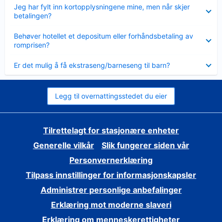
Viser
Jeg har fylt inn kortopplysningene mine, men når skjer
mindre
betalingen?
Viser
Behøver hotellet et depositum eller forhåndsbetaling av
mindre
romprisen?
Viser
Er det mulig å få ekstraseng/barneseng til barn?
mindre
Legg til overnattingsstedet du eier
Tilrettelagt for stasjonære enheter
Generelle vilkår
Slik fungerer siden vår
Personvernerklæring
Tilpass innstillinger for informasjonskapsler
Administrer personlige anbefalinger
Erklæring mot moderne slaveri
Erklæring om menneskerettigheter