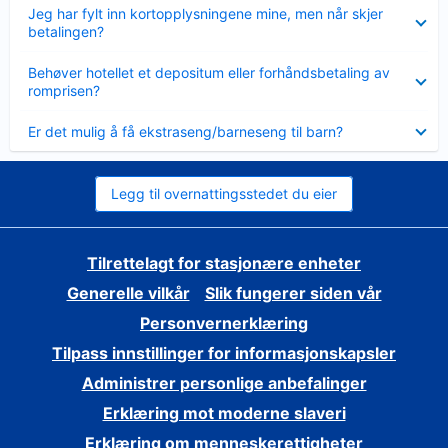
Viser
Jeg har fylt inn kortopplysningene mine, men når skjer
mindre
betalingen?
Viser
Behøver hotellet et depositum eller forhåndsbetaling av
mindre
romprisen?
Viser
Er det mulig å få ekstraseng/barneseng til barn?
mindre
Legg til overnattingsstedet du eier
Tilrettelagt for stasjonære enheter
Generelle vilkår
Slik fungerer siden vår
Personvernerklæring
Tilpass innstillinger for informasjonskapsler
Administrer personlige anbefalinger
Erklæring mot moderne slaveri
Erklæring om menneskerettigheter