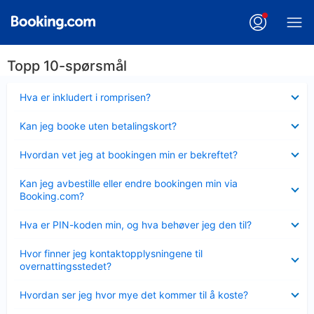
Topp 10-spørsmål
Viser
Hva er inkludert i romprisen?
mindre
Viser
Kan jeg booke uten betalingskort?
mindre
Viser
Hvordan vet jeg at bookingen min er bekreftet?
mindre
Viser
Kan jeg avbestille eller endre bookingen min via
mindre
Booking.com?
Viser
Hva er PIN-koden min, og hva behøver jeg den til?
mindre
Viser
Hvor finner jeg kontaktopplysningene til
mindre
overnattingsstedet?
Viser
Hvordan ser jeg hvor mye det kommer til å koste?
mindre