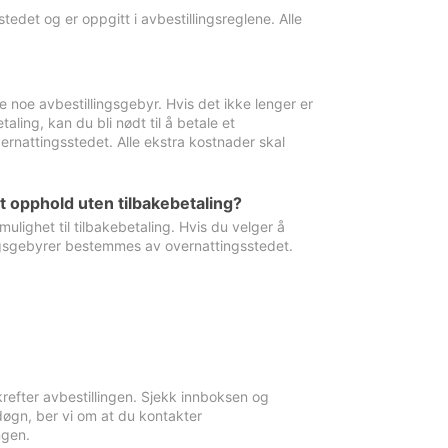
edet og er oppgitt i avbestillingsreglene. Alle
e noe avbestillingsgebyr. Hvis det ikke lenger er
aling, kan du bli nødt til å betale et
rnattingsstedet. Alle ekstra kostnader skal
et opphold uten tilbakebetaling?
ulighet til tilbakebetaling. Hvis du velger å
llingsgebyrer bestemmes av overnattingsstedet.
krefter avbestillingen. Sjekk innboksen og
øgn, ber vi om at du kontakter
ngen.