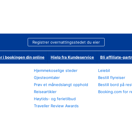
Registrer overnattingsstedet du eier
r i bookingen din online
Hjelp fra Kundeservice
Bli affiliate-part
Hjemmekoselige steder
Leiebil
Gjesteomtaler
Bestill flyreiser
Prøv et månedslangt opphold
Bestill bord på re
Reiseartikler
Booking.com for r
Høytids- og ferietilbud
Traveller Review Awards