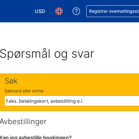
USD
Få hjelp med bookingen 
Registrer overnattingsst
Velg valuta. Du har valgt Amerikansk dollar
Velg språk. Du har valgt Norsk som
Spørsmål og svar
Søk
Søkeord eller emne
Avbestillinger
Kan jeg avbestille bookingen?