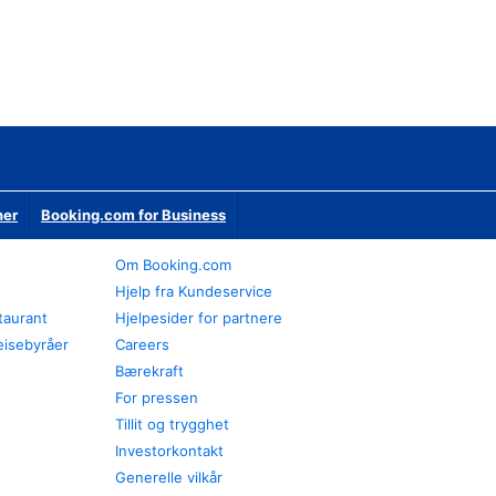
ner
Booking.com for Business
Om Booking.com
Hjelp fra Kundeservice
staurant
Hjelpesider for partnere
eisebyråer
Careers
Bærekraft
For pressen
Tillit og trygghet
Investorkontakt
Generelle vilkår