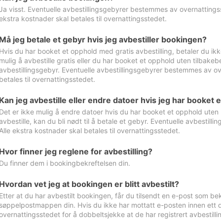
Ja visst. Eventuelle avbestillingsgebyrer bestemmes av overnattingsst
ekstra kostnader skal betales til overnattingsstedet.
Må jeg betale et gebyr hvis jeg avbestiller bookingen?
Hvis du har booket et opphold med gratis avbestilling, betaler du ikk
mulig å avbestille gratis eller du har booket et opphold uten tilbakebet
avbestillingsgebyr. Eventuelle avbestillingsgebyrer bestemmes av ove
betales til overnattingsstedet.
Kan jeg avbestille eller endre datoer hvis jeg har booket 
Det er ikke mulig å endre datoer hvis du har booket et opphold uten m
avbestille, kan du bli nødt til å betale et gebyr. Eventuelle avbesti
Alle ekstra kostnader skal betales til overnattingsstedet.
Hvor finner jeg reglene for avbestilling?
Du finner dem i bookingbekreftelsen din.
Hvordan vet jeg at bookingen er blitt avbestilt?
Etter at du har avbestilt bookingen, får du tilsendt en e-post som be
søppelpostmappen din. Hvis du ikke har mottatt e-posten innen ett d
overnattingsstedet for å dobbeltsjekke at de har registrert avbestilli