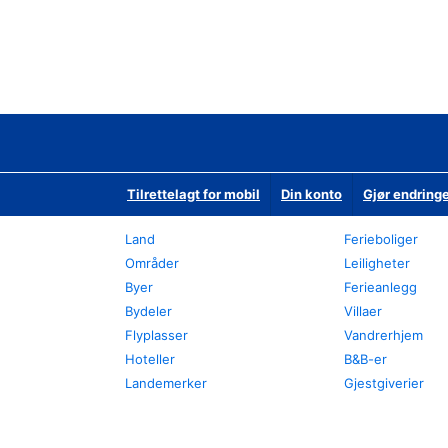
Tilrettelagt for mobil
Din konto
Gjør endringe
Land
Ferieboliger
Områder
Leiligheter
Byer
Ferieanlegg
Bydeler
Villaer
Flyplasser
Vandrerhjem
Hoteller
B&B-er
Landemerker
Gjestgiverier