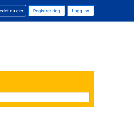
din
edet du eier
Registrer deg
Logg inn
 som valuta
 språk