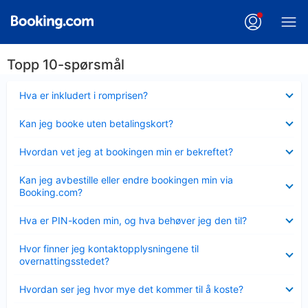
Topp 10-spørsmål
Viser
Hva er inkludert i romprisen?
mindre
Viser
Kan jeg booke uten betalingskort?
mindre
Viser
Hvordan vet jeg at bookingen min er bekreftet?
mindre
Viser
Kan jeg avbestille eller endre bookingen min via
mindre
Booking.com?
Viser
Hva er PIN-koden min, og hva behøver jeg den til?
mindre
Viser
Hvor finner jeg kontaktopplysningene til
mindre
overnattingsstedet?
Viser
Hvordan ser jeg hvor mye det kommer til å koste?
mindre