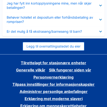
Viser
Jeg har fylt inn kortopplysningene mine, men når skjer
mindre
betalingen?
Viser
Behøver hotellet et depositum eller forhåndsbetaling av
mindre
romprisen?
Viser
Er det mulig å få ekstraseng/barneseng til barn?
mindre
Legg til overnattingsstedet du eier
Tilrettelagt for stasjonære enheter
Generelle vilkår
Slik fungerer siden vår
Personvernerklæring
Tilpass innstillinger for informasjonskapsler
Administrer personlige anbefalinger
Erklæring mot moderne slaveri
Erklæring om menneskerettigheter